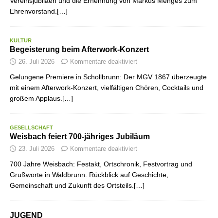
Vereinsjubiläen und die Ernennung von Markus Menges zum
Ehrenvorstand.[…]
KULTUR
Begeisterung beim Afterwork-Konzert
26. Juli 2026
Kommentare deaktiviert
Gelungene Premiere in Schollbrunn: Der MGV 1867 überzeugte
mit einem Afterwork-Konzert, vielfältigen Chören, Cocktails und
großem Applaus.[…]
GESELLSCHAFT
Weisbach feiert 700-jähriges Jubiläum
23. Juli 2026
Kommentare deaktiviert
700 Jahre Weisbach: Festakt, Ortschronik, Festvortrag und
Grußworte in Waldbrunn. Rückblick auf Geschichte,
Gemeinschaft und Zukunft des Ortsteils.[…]
JUGEND