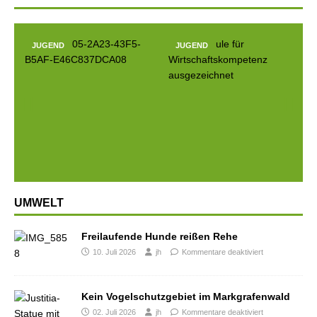
GEND
JUGEND
JUGEND
Prev
Next
ious
UMWELT
Freilaufende Hunde reißen Rehe
10. Juli 2026
jh
Kommentare deaktiviert
Kein Vogelschutzgebiet im Markgrafenwald
02. Juli 2026
jh
Kommentare deaktiviert