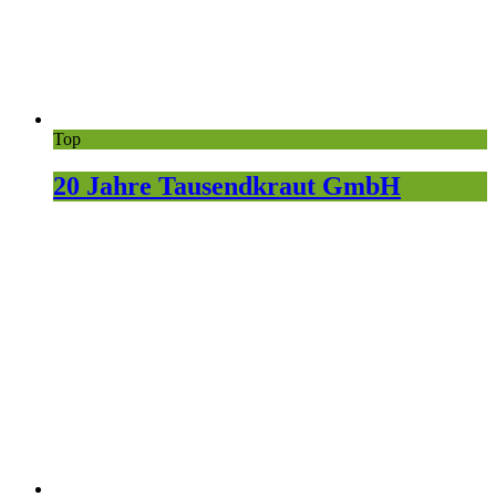
Top
20 Jahre Tausendkraut GmbH