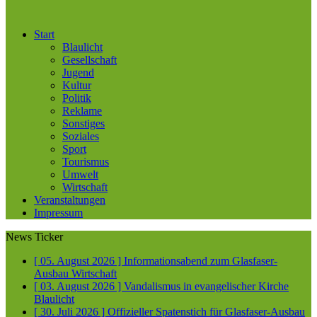
Start
Blaulicht
Gesellschaft
Jugend
Kultur
Politik
Reklame
Sonstiges
Soziales
Sport
Tourismus
Umwelt
Wirtschaft
Veranstaltungen
Impressum
News Ticker
[ 05. August 2026 ]
Informationsabend zum Glasfaser-
Ausbau
Wirtschaft
[ 03. August 2026 ]
Vandalismus in evangelischer Kirche
Blaulicht
[ 30. Juli 2026 ]
Offizieller Spatenstich für Glasfaser-Ausbau