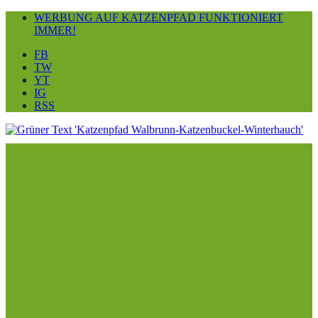
WERBUNG AUF KATZENPFAD FUNKTIONIERT
IMMER!
FB
TW
YT
IG
RSS