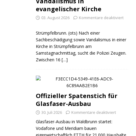
Vandalismus in
evangelischer Kirche
03. August 2026
Kommentare deaktiviert
Strümpfelbrunn. (ots) Nach einer
Sachbeschädigung sowie Vandalismus in einer
Kirche in Strümpfelbrunn am
Samstagnachmittag, sucht die Polizei Zeugen.
Zwischen 16
[…]
Offizieller Spatenstich für
Glasfaser-Ausbau
30. Juli 2026
Kommentare deaktiviert
Glasfaser-Ausbau in Waldbrunn startet:
Vodafone und Meridiam bauen
eigenwirtschaftlich FTTH für 21.000 Haushalte