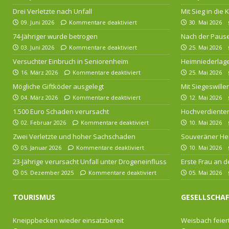
Drei Verletzte nach Unfall
Mit Sieg in die
09. Juni 2026
Kommentare deaktiviert
30. Mai 2026
74-Jähriger wurde betrogen
Nach der Pause
03. Juni 2026
Kommentare deaktiviert
25. Mai 2026
Versuchter Einbruch in Seniorenheim
Heimniederlage
16. März 2026
Kommentare deaktiviert
25. Mai 2026
Mögliche Giftköder ausgelegt
Mit Siegeswille
04. März 2026
Kommentare deaktiviert
12. Mai 2026
1.500 Euro Schaden verursacht
Hochverdienten
02. Februar 2026
Kommentare deaktiviert
10. Mai 2026
Zwei Verletzte und hoher Sachschaden
Souveräner He
05. Januar 2026
Kommentare deaktiviert
10. Mai 2026
23-Jährige verursacht Unfall unter Drogeneinfluss
Erste Frau an d
05. Dezember 2025
Kommentare deaktiviert
05. Mai 2026
TOURISMUS
GESELLSCHA
Kneippbecken wieder einsatzbereit
Weisbach feiert