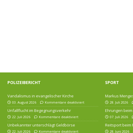
POLIZEIBERICHT
SPORT
Vandalismus in evangelischer Kirche
Markus Menges
03. August 2026
Kommentare deaktiviert
28. Juli 2026
Unfallflucht im Begegnungsverkehr
Ehrungen beim 
22. Juli 2026
Kommentare deaktiviert
07. Juli 2026
Unbekannter unterschlägt Geldbörse
Reitsport beim
22. Juli 2026
Kommentare deaktiviert
28. Juni 2026