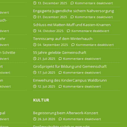
13. Dezember 2025
Kommentare deaktiviert
Engagierte Jugendliche sichern Nahversorgung
iviert
01. Dezember 2025
Kommentare deaktiviert
uch-
Schluss mit Matten-Muff und Kasten-Knarren
iviert
14. Oktober 2025
Kommentare deaktiviert
ehr
Tenniscamp auf dem Winterhauch
iviert
04. September 2025
Kommentare deaktiviert
 Schritte
55 Jahre gelebte Gemeinschaft
iviert
21. Juli 2025
Kommentare deaktiviert
rt
Großprojekt für Bildung und Gemeinschaft
iviert
17. Juli 2025
Kommentare deaktiviert
nn
Einweihung des KinderCampus Waldbrunn
tiviert
12. Juli 2025
Kommentare deaktiviert
KULTUR
pal
Begeisterung beim Afterwork-Konzert
iviert
26. Juli 2026
Kommentare deaktiviert
itzen
Dorfgeschichte sichtbar gemacht