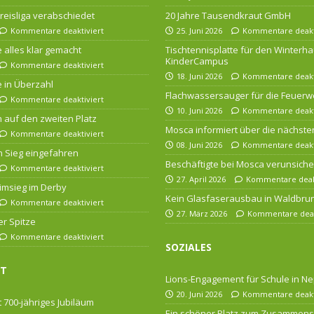
 Kreisliga verabschiedet
20 Jahre Tausendkraut GmbH
Kommentare deaktiviert
25. Juni 2026
Kommentare deakt
 alles klar gemacht
Tischtennisplatte für den Winterha
KinderCampus
Kommentare deaktiviert
18. Juni 2026
Kommentare deakt
 in Überzahl
Flachwassersauger für die Feuerw
Kommentare deaktiviert
10. Juni 2026
Kommentare deakt
n auf den zweiten Platz
Mosca informiert über die nächsten
Kommentare deaktiviert
08. Juni 2026
Kommentare deakt
 Sieg eingefahren
Beschäftigte bei Mosca verunsiche
Kommentare deaktiviert
27. April 2026
Kommentare deakt
imsieg im Derby
Kein Glasfaserausbau in Waldbru
Kommentare deaktiviert
27. März 2026
Kommentare deak
er Spitze
Kommentare deaktiviert
SOZIALES
FT
Lions-Engagement für Schule in Ne
20. Juni 2026
Kommentare deakt
 700-jähriges Jubiläum
Ein schöner Platz zum Zusammens