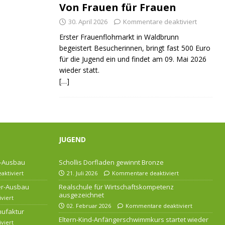
Von Frauen für Frauen
30. April 2026
Kommentare deaktiviert
Erster Frauenflohmarkt in Waldbrunn
begeistert Besucherinnen, bringt fast 500 Euro
für die Jugend ein und findet am 09. Mai 2026
wieder statt.
[…]
JUGEND
r-Ausbau
Schollis Dorfladen gewinnt Bronze
ktiviert
21. Juli 2026
Kommentare deaktiviert
ser-Ausbau
Realschule für Wirtschaftskompetenz
ausgezeichnet
viert
02. Februar 2026
Kommentare deaktiviert
nufaktur
Eltern-Kind-Anfängerschwimmkurs startet wieder
viert