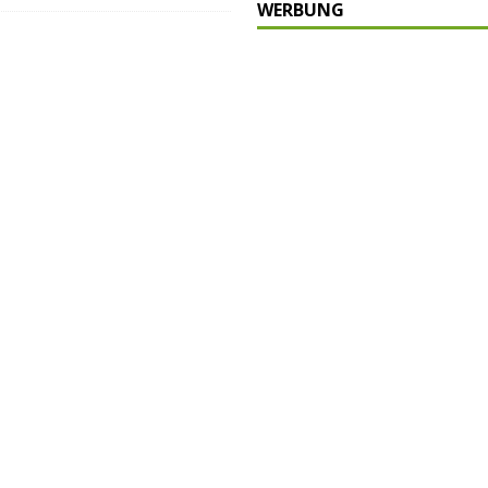
WERBUNG
P
ULTUR
rt
GESELLSCHAFT
oten
SONSTIGES
r-Ausbau
WIRTSCHAFT
he
BLAULICHT