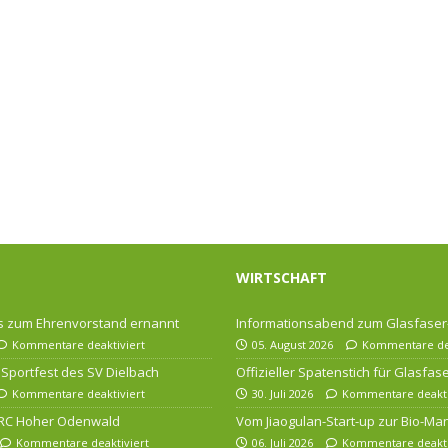
WIRTSCHAFT
 zum Ehrenvorstand ernannt
Informationsabend zum Glasfase
Kommentare deaktiviert
05. August 2026
Kommentare dea
Sportfest des SV Dielbach
Offizieller Spatenstich für Glasfa
Kommentare deaktiviert
30. Juli 2026
Kommentare deakti
 RC Hoher Odenwald
Vom Jiaogulan-Start-up zur Bio-Ma
Kommentare deaktiviert
06. Juli 2026
Kommentare deakti