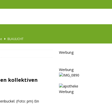
Ausbau
TOP
nannt
SPORT
Werbung
KULTUR
GESELLSCHAFT
Werbung
BLAULICHT
en kollektiven
BLAULICHT
JUGEND
Werbung
LSCHAFT
nbuckel. (Foto: pm) Ein
schränkt
SONSTIGES