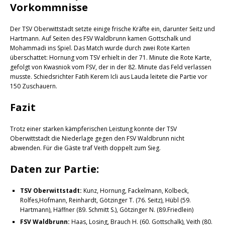
Vorkommnisse
Der TSV Oberwittstadt setzte einige frische Kräfte ein, darunter Seitz und
Hartmann. Auf Seiten des FSV Waldbrunn kamen Gottschalk und
Mohammadi ins Spiel. Das Match wurde durch zwei Rote Karten
überschattet: Hornung vom TSV erhielt in der 71. Minute die Rote Karte,
gefolgt von Kwasniok vom FSV, der in der 82. Minute das Feld verlassen
musste. Schiedsrichter Fatih Kerem Icli aus Lauda leitete die Partie vor
150 Zuschauern.
Fazit
Trotz einer starken kämpferischen Leistung konnte der TSV
Oberwittstadt die Niederlage gegen den FSV Waldbrunn nicht
abwenden. Für die Gäste traf Veith doppelt zum Sieg.
Daten zur Partie:
TSV Oberwittstadt:
Kunz, Hornung, Fackelmann, Kolbeck,
Rolfes,Hofmann, Reinhardt, Götzinger T. (76. Seitz), Hübl (59.
Hartmann), Häffner (89. Schmitt S.), Götzinger N. (89.Friedlein)
FSV Waldbrunn:
Haas, Losing, Brauch H. (60. Gottschalk), Veith (80.