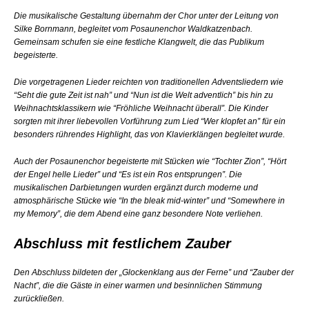
Die musikalische Gestaltung übernahm der Chor unter der Leitung von
Silke Bornmann, begleitet vom Posaunenchor Waldkatzenbach.
Gemeinsam schufen sie eine festliche Klangwelt, die das Publikum
begeisterte.
Die vorgetragenen Lieder reichten von traditionellen Adventsliedern wie
“Seht die gute Zeit ist nah” und “Nun ist die Welt adventlich” bis hin zu
Weihnachtsklassikern wie “Fröhliche Weihnacht überall”. Die Kinder
sorgten mit ihrer liebevollen Vorführung zum Lied “Wer klopfet an” für ein
besonders rührendes Highlight, das von Klavierklängen begleitet wurde.
Auch der Posaunenchor begeisterte mit Stücken wie “Tochter Zion”, “Hört
der Engel helle Lieder” und “Es ist ein Ros entsprungen”. Die
musikalischen Darbietungen wurden ergänzt durch moderne und
atmosphärische Stücke wie “In the bleak mid-winter” und “Somewhere in
my Memory”, die dem Abend eine ganz besondere Note verliehen.
Abschluss mit festlichem Zauber
Den Abschluss bildeten der „Glockenklang aus der Ferne” und “Zauber der
Nacht”, die die Gäste in einer warmen und besinnlichen Stimmung
zurückließen.