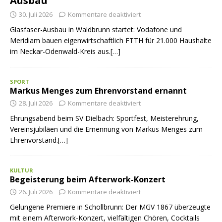
Ausbau
30. Juli 2026
Kommentare deaktiviert
Glasfaser-Ausbau in Waldbrunn startet: Vodafone und
Meridiam bauen eigenwirtschaftlich FTTH für 21.000 Haushalte
im Neckar-Odenwald-Kreis aus.[…]
SPORT
Markus Menges zum Ehrenvorstand ernannt
28. Juli 2026
Kommentare deaktiviert
Ehrungsabend beim SV Dielbach: Sportfest, Meisterehrung,
Vereinsjubiläen und die Ernennung von Markus Menges zum
Ehrenvorstand.[…]
KULTUR
Begeisterung beim Afterwork-Konzert
26. Juli 2026
Kommentare deaktiviert
Gelungene Premiere in Schollbrunn: Der MGV 1867 überzeugte
mit einem Afterwork-Konzert, vielfältigen Chören, Cocktails