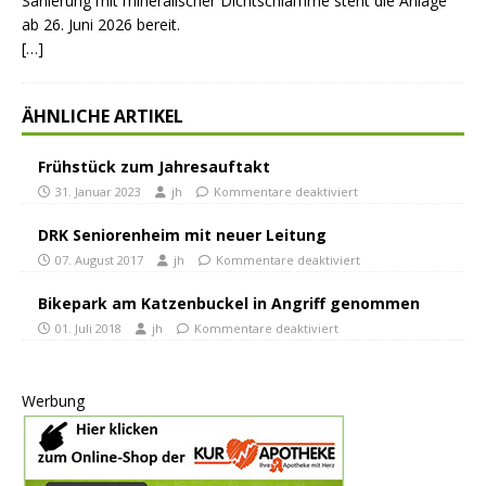
Sanierung mit mineralischer Dichtschlämme steht die Anlage
ab 26. Juni 2026 bereit.
[…]
ÄHNLICHE ARTIKEL
Frühstück zum Jahresauftakt
31. Januar 2023
jh
Kommentare deaktiviert
DRK Seniorenheim mit neuer Leitung
07. August 2017
jh
Kommentare deaktiviert
Bikepark am Katzenbuckel in Angriff genommen
01. Juli 2018
jh
Kommentare deaktiviert
Werbung