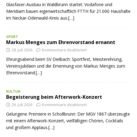
Glasfaser-Ausbau in Waldbrunn startet: Vodafone und
Meridiam bauen eigenwirtschaftlich FTTH für 21.000 Haushalte
im Neckar-Odenwald-Kreis aus.[…]
SPORT
Markus Menges zum Ehrenvorstand ernannt
28. Juli 2026
Kommentare deaktiviert
Ehrungsabend beim SV Dielbach: Sportfest, Meisterehrung,
Vereinsjubiläen und die Ernennung von Markus Menges zum
Ehrenvorstand.[…]
KULTUR
Begeisterung beim Afterwork-Konzert
26. Juli 2026
Kommentare deaktiviert
Gelungene Premiere in Schollbrunn: Der MGV 1867 überzeugte
mit einem Afterwork-Konzert, vielfältigen Chören, Cocktails
und großem Applaus.[…]