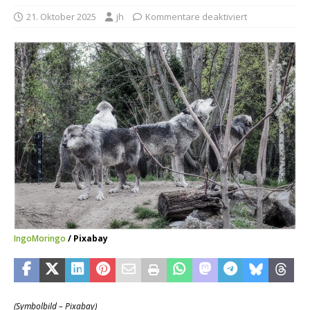
21. Oktober 2025
jh
Kommentare deaktiviert
IngoMoringo
/ Pixabay
(Symbolbild – Pixabay)