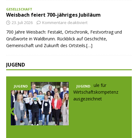
GESELLSCHAFT
Weisbach feiert 700-jähriges Jubiläum
23. Juli 2026
Kommentare deaktiviert
700 Jahre Weisbach: Festakt, Ortschronik, Festvortrag und
Grußworte in Waldbrunn. Rückblick auf Geschichte,
Gemeinschaft und Zukunft des Ortsteils.[…]
JUGEND
JUGEND
JUGEND
Prev
Nex
ious
t