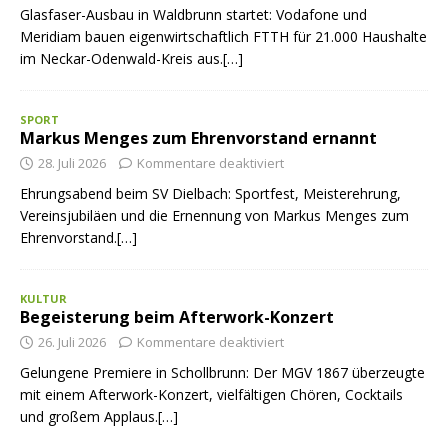
Glasfaser-Ausbau in Waldbrunn startet: Vodafone und
Meridiam bauen eigenwirtschaftlich FTTH für 21.000 Haushalte
im Neckar-Odenwald-Kreis aus.[…]
SPORT
Markus Menges zum Ehrenvorstand ernannt
28. Juli 2026
Kommentare deaktiviert
Ehrungsabend beim SV Dielbach: Sportfest, Meisterehrung,
Vereinsjubiläen und die Ernennung von Markus Menges zum
Ehrenvorstand.[…]
KULTUR
Begeisterung beim Afterwork-Konzert
26. Juli 2026
Kommentare deaktiviert
Gelungene Premiere in Schollbrunn: Der MGV 1867 überzeugte
mit einem Afterwork-Konzert, vielfältigen Chören, Cocktails
und großem Applaus.[…]