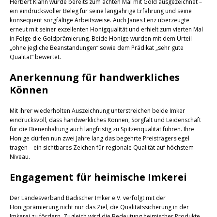
Herbert Klahn wurde bereits zum achten Mal mit Gold ausgezeichnet –
ein eindrucksvoller Beleg für seine langjährige Erfahrung und seine
konsequent sorgfältige Arbeitsweise. Auch Janes Lenz überzeugte
erneut mit seiner exzellenten Honigqualität und erhielt zum vierten Mal
in Folge die Goldprämierung. Beide Honige wurden mit dem Urteil
„ohne jegliche Beanstandungen“ sowie dem Prädikat „sehr gute
Qualität“ bewertet.
Anerkennung für handwerkliches
Können
Mit ihrer wiederholten Auszeichnung unterstreichen beide Imker
eindrucksvoll, dass handwerkliches Können, Sorgfalt und Leidenschaft
für die Bienenhaltung auch langfristig zu Spitzenqualität führen. Ihre
Honige dürfen nun zwei Jahre lang das begehrte Preisträgersiegel
tragen – ein sichtbares Zeichen für regionale Qualität auf höchstem
Niveau.
Engagement für heimische Imkerei
Der Landesverband Badischer Imker e.V. verfolgt mit der
Honigprämierung nicht nur das Ziel, die Qualitätssicherung in der
Imkerei zu fördern. Zugleich wird die Bedeutung heimischer Produkte