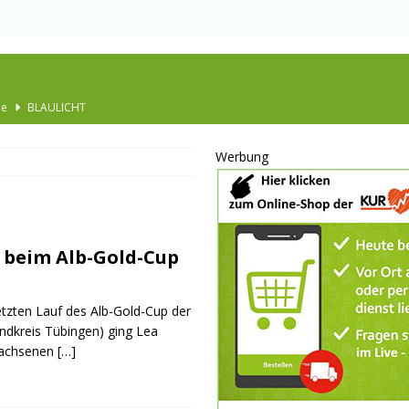
Ausbau
TOP
nannt
SPORT
Werbung
KULTUR
GESELLSCHAFT
BLAULICHT
 beim Alb-Gold-Cup
BLAULICHT
JUGEND
letzten Lauf des Alb-Gold-Cup der
LSCHAFT
ndkreis Tübingen) ging Lea
wachsenen
[…]
schränkt
SONSTIGES
P