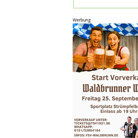
ULTUR
rt
GESELLSCHAFT
Werbung
oten
SONSTIGES
r-Ausbau
WIRTSCHAFT
he
BLAULICHT