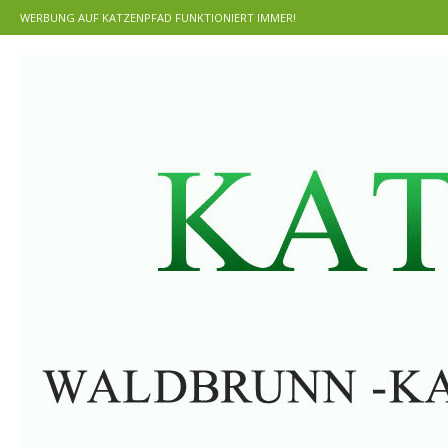
WERBUNG AUF KATZENPFAD FUNKTIONIERT IMMER!