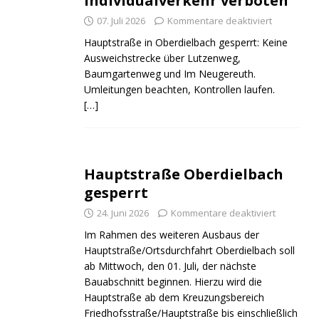
Individualverkehr verboten
07. Juli 2026
Kommentare deaktiviert
Hauptstraße in Oberdielbach gesperrt: Keine
Ausweichstrecke über Lutzenweg,
Baumgartenweg und Im Neugereuth.
Umleitungen beachten, Kontrollen laufen.
[…]
ND
JUGEND
JUGEND
Hauptstraße Oberdielbach
gesperrt
24. Juni 2026
Kommentare deaktiviert
Im Rahmen des weiteren Ausbaus der
Hauptstraße/Ortsdurchfahrt Oberdielbach soll
ab Mittwoch, den 01. Juli, der nächste
Bauabschnitt beginnen. Hierzu wird die
Hauptstraße ab dem Kreuzungsbereich
Friedhofsstraße/Hauptstraße bis einschließlich