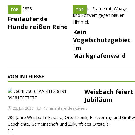
TOP
TOP
Freilaufende
Hunde reißen Rehe
Kein
Vogelschutzgebiet
im
Markgrafenwald
VON INTERESSE
Weisbach feiert 
Jubiläum
23. Juli 2026
Kommentare deaktiviert
700 Jahre Weisbach: Festakt, Ortschronik, Festvortrag und Grußw
Geschichte, Gemeinschaft und Zukunft des Ortsteils.
[…]