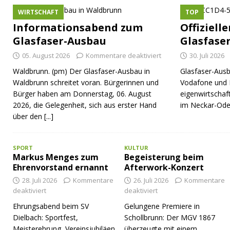
WIRTSCHAFT
TOP
Informationsabend zum
Offiziell
Glasfaser-Ausbau
Glasfase
05. August 2026
Kommentare deaktiviert
30. Juli 2026
Waldbrunn. (pm) Der Glasfaser-Ausbau in
Glasfaser-Ausb
Waldbrunn schreitet voran. Bürgerinnen und
Vodafone und 
Bürger haben am Donnerstag, 06. August
eigenwirtschaf
2026, die Gelegenheit, sich aus erster Hand
im Neckar-Ode
über den
[...]
SPORT
KULTUR
Markus Menges zum
Begeisterung beim
Ehrenvorstand ernannt
Afterwork-Konzert
28. Juli 2026
Kommentare
26. Juli 2026
Kommentare
deaktiviert
deaktiviert
Ehrungsabend beim SV
Gelungene Premiere in
Dielbach: Sportfest,
Schollbrunn: Der MGV 1867
Meisterehrung, Vereinsjubiläen
überzeugte mit einem