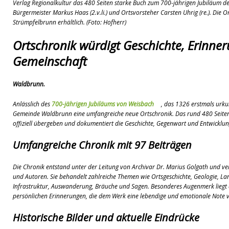
Verlag Regionalkultur das 480 Seiten starke Buch zum 700-jährigen Jubiläum 
[ 08. Juli 2026 ]
Dorfgeschichte sichtbar gemacht
K
Bürgermeister Markus Haas (2.v.li.) und Ortsvorsteher Carsten Uhrig (re.). Die Or
Strümpfelbrunn erhältlich. (Foto: Hofherr)
[ 07. Juli 2026 ]
Sommerfest mit Fahrzeugweihe gefeie
[ 07. Juli 2026 ]
Durchfahrt für Individualverkehr verb
Ortschronik würdigt Geschichte, Erinne
Gemeinschaft
[ 05. August 2026 ]
Informationsabend zum Glasfase
[ 03. August 2026 ]
Vandalismus in evangelischer Kirc
Waldbrunn.
Anlässlich des
700-jährigen Jubiläums von Weisbach
, das 1326 erstmals urku
Gemeinde Waldbrunn eine umfangreiche neue Ortschronik. Das rund 480 Seiten
offiziell übergeben und dokumentiert die Geschichte, Gegenwart und Entwicklung
Umfangreiche Chronik mit 97 Beiträgen
Die Chronik entstand unter der Leitung von Archivar Dr. Marius Golgath und ve
und Autoren. Sie behandelt zahlreiche Themen wie Ortsgeschichte, Geologie, Lan
Infrastruktur, Auswanderung, Bräuche und Sagen. Besonderes Augenmerk liegt
persönlichen Erinnerungen, die dem Werk eine lebendige und emotionale Note v
Historische Bilder und aktuelle Eindrücke