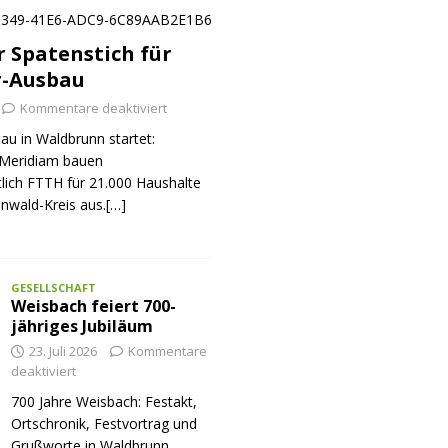
er Spatenstich für
r-Ausbau
Kommentare deaktiviert
au in Waldbrunn startet:
Meridiam bauen
tlich FTTH für 21.000 Haushalte
nwald-Kreis aus.[…]
GESELLSCHAFT
Weisbach feiert 700-
jähriges Jubiläum
23. Juli 2026
Kommentare
deaktiviert
700 Jahre Weisbach: Festakt,
Ortschronik, Festvortrag und
Grußworte in Waldbrunn.