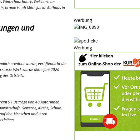
des Winterhauchdorfs Weisbach an
ULTUR
tschronik ist ab Mitte Juli im Rathaus in
rt
GESELLSCHAFT
Werbung
oten
SONSTIGES
rungen und
r-Ausbau
WIRTSCHAFT
he
BLAULICHT
Werbung
ndlich erwähnt wurde, veröffentlicht die
 starke Werk wurde Mitte Juni 2026
 des Ortsteils.
reint 97 Beiträge von 40 Autorinnen
dwirtschaft, Gewerbe, Kirche, Schule,
 auf den Menschen und ihren
erleihen.