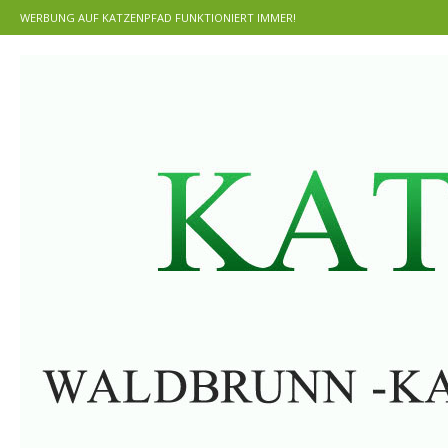
WERBUNG AUF KATZENPFAD FUNKTIONIERT IMMER!