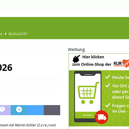
Ausbau
TOP
nannt
SPORT
Werbung
KULTUR
GESELLSCHAFT
026
BLAULICHT
BLAULICHT
JUGEND
LSCHAFT
schränkt
SONSTIGES
P
einsam mit Martin Kohler (2.v.re.) vom