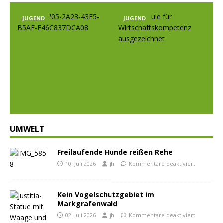
JUGEND
JUGEND
Prev
Nex
ious
t
UMWELT
Freilaufende Hunde reißen Rehe
10. Juli 2026
jh
Kommentare deaktiviert
Kein Vogelschutzgebiet im
Markgrafenwald
02. Juli 2026
jh
Kommentare deaktiviert