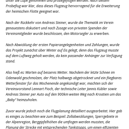
unter die Lupe genommen und probegeflogen werden. Nach diesem
Probeflug war klar, dass dieses Flugzeug hervorragend für die Erweiterung
der heimischen Flotte geeignet war.
Nach der Rückkehr von Andreas Steiner, wurde die Thematik im Verein
genauestens diskutiert und nach Zusage von privaten Spenden der
Vereinsmitglieder wurde beschlossen, den Motorsegler zu erwerben.
Nach Abwicklung der ersten Papierangelegenheiten und Zahlungen, wurde
das Projekt zunächst über Winter auf Eis gelegt, denn das Flugzeug musste
auf dem Luftweg geholt werden, da kein passender Anhänger zur Verfügung
stand.
Also hieß es: Warten auf besseres Wetter. Nachdem der letzte Schnee im
Odenwald geschmolzen, der Platz halbwegs abgetrocknet und ein fliegbares
Wetterfenster für das Wochenende angekündigt war, machten sich der
Vereinsvorstand Lennart Pioch, der technische Leiter Jannis Kübler sowie
Andreas Steiner per Auto auf den 900km weiten Weg nach Kroatien um das
„Baby“ heimzuholen.
Zuvor wurde jedoch noch die Flugplanung detailliert ausgearbeitet. Hier gab
es einiges zu beachten wie zum Beispiel: Zollabwicklungen, Sperrgebiete in
der Alpenregion, Berggipfelhöhen die umflogen werden mussten, die
Planung der Strecke mit entsprechenden Tankstopps, um einen effizienten