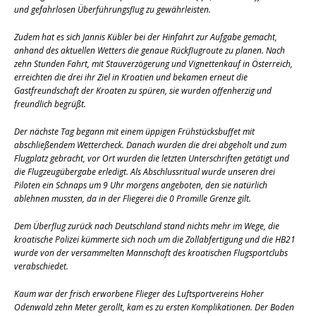
und gefahrlosen Überführungsflug zu gewährleisten.
Zudem hat es sich Jannis Kübler bei der Hinfahrt zur Aufgabe gemacht,
anhand des aktuellen Wetters die genaue Rückflugroute zu planen. Nach
zehn Stunden Fahrt, mit Stauverzögerung und Vignettenkauf in Österreich,
erreichten die drei ihr Ziel in Kroatien und bekamen erneut die
Gastfreundschaft der Kroaten zu spüren, sie wurden offenherzig und
freundlich begrüßt.
Der nächste Tag begann mit einem üppigen Frühstücksbuffet mit
abschließendem Wettercheck. Danach wurden die drei abgeholt und zum
Flugplatz gebracht, vor Ort wurden die letzten Unterschriften getätigt und
die Flugzeugübergabe erledigt. Als Abschlussritual wurde unseren drei
Piloten ein Schnaps um 9 Uhr morgens angeboten, den sie natürlich
ablehnen mussten, da in der Fliegerei die 0 Promille Grenze gilt.
Dem Überflug zurück nach Deutschland stand nichts mehr im Wege, die
kroatische Polizei kümmerte sich noch um die Zollabfertigung und die HB21
wurde von der versammelten Mannschaft des kroatischen Flugsportclubs
verabschiedet.
Kaum war der frisch erworbene Flieger des Luftsportvereins Hoher
Odenwald zehn Meter gerollt, kam es zu ersten Komplikationen. Der Boden