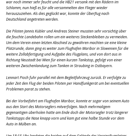
war noch immer sehr feucht und die HB21 versank mit den Rädern im
Schlamm, nun hieß es für alle versammelten den Flieger wieder
herauszuziehen. Als dies geglückt war, konnte der Überflug nach
Deutschland angetreten werden.
Die Piloten Jannis Kübler und Andreas Steiner mussten sehr vorsichtig über
die feuchte Landebahn rollen um ein weiteres Steckenbleiben zu vermeiden.
Um dem Verein einen letzten Abschied zu gewähren machten sie eine kleine
Platzrunde, dann ging es weiter zum Flughafen Maribor in Slowenien für die
weitere Zollabfertigung und Aufgabe des Flugplans, und von dort aus in
Richtung Neustadt bei Wien für einen kurzen Tankstop, gefolgt von einer
weiteren Zwischenlandung zum Tanken in Straubing in Ostbayern.
Lennart Pioch fuhr parallel mit dem Begleitfahrzeug zurück. Er verfolgte zu
jeder Zeit den Flug der beiden Piloten per Handfunkgerät um bei eventuellen
Problemen parat zu stehen.
Bei der Vorbeifahrt am Flughafen Maribor, konnte er sogar von seinem Auto
aus den Start des Motorseglers mitverfolgen. Nach mehrmaligem
gegenseitigen überholen hatte am Ende doch der Motorsegler trotz längerer
Tankstopps die Nase knapp vorn und kam gut eine halbe Stunde vor dem
Auto in Mülben an.
Um 18:15 Uhr landeten die beiden auf dem Gelände des Vereinsflugplatzes