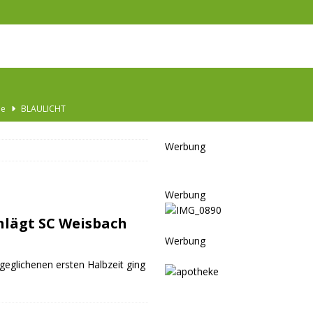
he
BLAULICHT
Ausbau
TOP
Werbung
nannt
SPORT
KULTUR
Werbung
GESELLSCHAFT
hlägt SC Weisbach
BLAULICHT
Werbung
BLAULICHT
eglichenen ersten Halbzeit ging
JUGEND
LSCHAFT