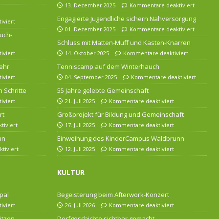
13. Dezember 2025
Kommentare deaktiviert
Engagierte Jugendliche sichern Nahversorgung
iviert
01. Dezember 2025
Kommentare deaktiviert
uch-
Schluss mit Matten-Muff und Kasten-Knarren
iviert
14. Oktober 2025
Kommentare deaktiviert
ehr
Tenniscamp auf dem Winterhauch
iviert
04. September 2025
Kommentare deaktiviert
 Schritte
55 Jahre gelebte Gemeinschaft
iviert
21. Juli 2025
Kommentare deaktiviert
rt
Großprojekt für Bildung und Gemeinschaft
iviert
17. Juli 2025
Kommentare deaktiviert
nn
Einweihung des KinderCampus Waldbrunn
tiviert
12. Juli 2025
Kommentare deaktiviert
KULTUR
pal
Begeisterung beim Afterwork-Konzert
iviert
26. Juli 2026
Kommentare deaktiviert
itzen
Dorfgeschichte sichtbar gemacht