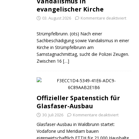
Vandalismus in
evangelischer Kirche
03. August 2026
Kommentare deaktiviert
Strümpfelbrunn. (ots) Nach einer
Sachbeschädigung sowie Vandalismus in einer
Kirche in Strümpfelbrunn am
Samstagnachmittag, sucht die Polizei Zeugen.
Zwischen 16
[…]
Offizieller Spatenstich für
Glasfaser-Ausbau
30. Juli 2026
Kommentare deaktiviert
Glasfaser-Ausbau in Waldbrunn startet:
Vodafone und Meridiam bauen
eigenwirtschaftlich FTTH für 21.000 Haushalte