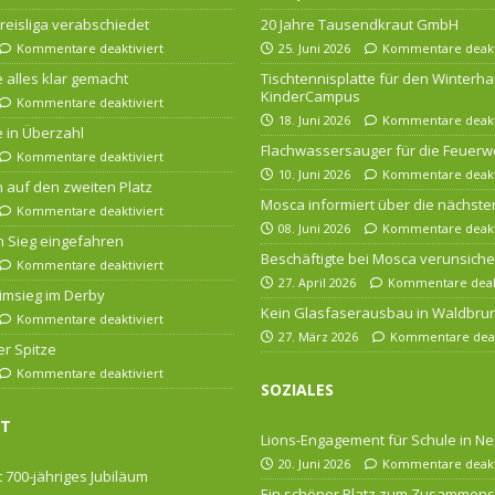
 Kreisliga verabschiedet
20 Jahre Tausendkraut GmbH
Kommentare deaktiviert
25. Juni 2026
Kommentare deakt
 alles klar gemacht
Tischtennisplatte für den Winterha
KinderCampus
Kommentare deaktiviert
18. Juni 2026
Kommentare deakt
 in Überzahl
Flachwassersauger für die Feuerw
Kommentare deaktiviert
10. Juni 2026
Kommentare deakt
n auf den zweiten Platz
Mosca informiert über die nächsten
Kommentare deaktiviert
08. Juni 2026
Kommentare deakt
 Sieg eingefahren
Beschäftigte bei Mosca verunsiche
Kommentare deaktiviert
27. April 2026
Kommentare deakt
imsieg im Derby
Kein Glasfaserausbau in Waldbru
Kommentare deaktiviert
27. März 2026
Kommentare deak
er Spitze
Kommentare deaktiviert
SOZIALES
FT
Lions-Engagement für Schule in Ne
20. Juni 2026
Kommentare deakt
 700-jähriges Jubiläum
Ein schöner Platz zum Zusammens