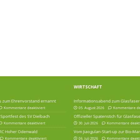
WIRTSCHAFT
 zum Ehrenvorstand ernannt
Informationsabend zum Glasfase
Kommentare deaktiviert
05. August 2026
Kommentare dea
Sportfest des SV Dielbach
Offizieller Spatenstich für Glasfa
Kommentare deaktiviert
30. Juli 2026
Kommentare deakti
 RC Hoher Odenwald
Vom Jiaogulan-Start-up zur Bio-Ma
Kommentare deaktiviert
06. Juli 2026
Kommentare deakti