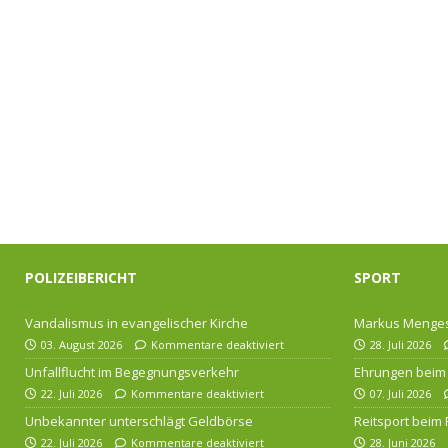
POLIZEIBERICHT
SPORT
Vandalismus in evangelischer Kirche
Markus Menges
03. August 2026
Kommentare deaktiviert
28. Juli 2026
Unfallflucht im Begegnungsverkehr
Ehrungen beim 
22. Juli 2026
Kommentare deaktiviert
07. Juli 2026
Unbekannter unterschlägt Geldbörse
Reitsport beim
22. Juli 2026
Kommentare deaktiviert
28. Juni 2026