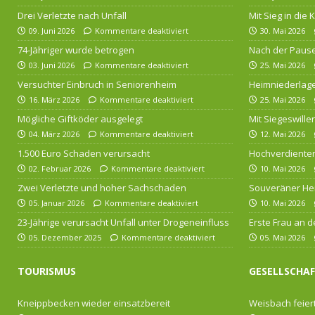
Drei Verletzte nach Unfall
Mit Sieg in die
09. Juni 2026
Kommentare deaktiviert
30. Mai 2026
74-Jähriger wurde betrogen
Nach der Pause
03. Juni 2026
Kommentare deaktiviert
25. Mai 2026
Versuchter Einbruch in Seniorenheim
Heimniederlage
16. März 2026
Kommentare deaktiviert
25. Mai 2026
Mögliche Giftköder ausgelegt
Mit Siegeswille
04. März 2026
Kommentare deaktiviert
12. Mai 2026
1.500 Euro Schaden verursacht
Hochverdienten
02. Februar 2026
Kommentare deaktiviert
10. Mai 2026
Zwei Verletzte und hoher Sachschaden
Souveräner He
05. Januar 2026
Kommentare deaktiviert
10. Mai 2026
23-Jährige verursacht Unfall unter Drogeneinfluss
Erste Frau an d
05. Dezember 2025
Kommentare deaktiviert
05. Mai 2026
TOURISMUS
GESELLSCHA
Kneippbecken wieder einsatzbereit
Weisbach feiert