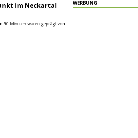
WERBUNG
Punkt im Neckartal
schränkt
SONSTIGES
P
en 90 Minuten waren geprägt von
ULTUR
rt
GESELLSCHAFT
oten
SONSTIGES
r-Ausbau
WIRTSCHAFT