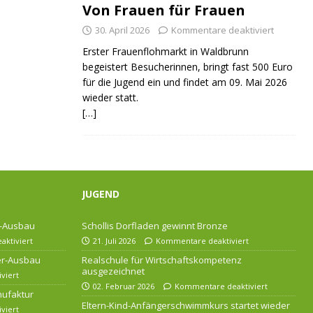
Von Frauen für Frauen
30. April 2026
Kommentare deaktiviert
Erster Frauenflohmarkt in Waldbrunn
begeistert Besucherinnen, bringt fast 500 Euro
für die Jugend ein und findet am 09. Mai 2026
wieder statt.
[…]
JUGEND
r-Ausbau
Schollis Dorfladen gewinnt Bronze
ktiviert
21. Juli 2026
Kommentare deaktiviert
ser-Ausbau
Realschule für Wirtschaftskompetenz
ausgezeichnet
viert
02. Februar 2026
Kommentare deaktiviert
nufaktur
Eltern-Kind-Anfängerschwimmkurs startet wieder
viert