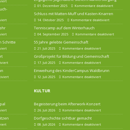
iert
01. Dezember 2025
Kommentare deaktiviert
uch-
Schluss mit Matten-Muff und Kasten-Knarren
iert
14. Oktober 2025
Kommentare deaktiviert
ehr
Tenniscamp auf dem Winterhauch
iert
04. September 2025
Kommentare deaktiviert
 Schritte
55 Jahre gelebte Gemeinschaft
iert
21. Juli 2025
Kommentare deaktiviert
rt
Großprojekt für Bildung und Gemeinschaft
viert
17. Juli 2025
Kommentare deaktiviert
nn
Einweihung des KinderCampus Waldbrunn
viert
12. Juli 2025
Kommentare deaktiviert
KULTUR
pal
Begeisterung beim Afterwork-Konzert
iert
26. Juli 2026
Kommentare deaktiviert
itzen
Dorfgeschichte sichtbar gemacht
iert
08. Juli 2026
Kommentare deaktiviert