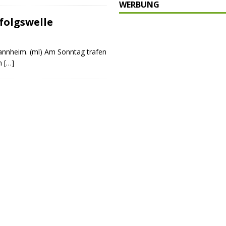
WERBUNG
schränkt
SONSTIGES
folgswelle
P
ULTUR
nnheim. (ml) Am Sonntag trafen
rt
GESELLSCHAFT
ch
[…]
oten
SONSTIGES
r-Ausbau
WIRTSCHAFT