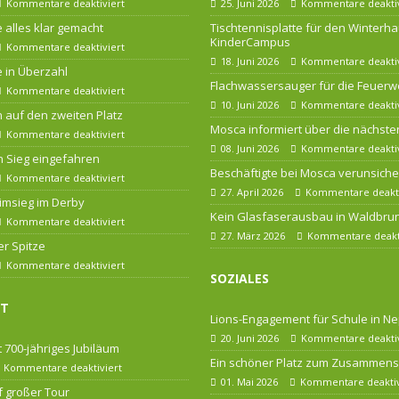
Kommentare deaktiviert
25. Juni 2026
Kommentare deaktiv
 alles klar gemacht
Tischtennisplatte für den Winterha
KinderCampus
Kommentare deaktiviert
18. Juni 2026
Kommentare deaktiv
 in Überzahl
Flachwassersauger für die Feuerw
Kommentare deaktiviert
10. Juni 2026
Kommentare deaktiv
n auf den zweiten Platz
Mosca informiert über die nächsten
Kommentare deaktiviert
08. Juni 2026
Kommentare deaktiv
 Sieg eingefahren
Beschäftigte bei Mosca verunsiche
Kommentare deaktiviert
27. April 2026
Kommentare deakti
imsieg im Derby
Kein Glasfaserausbau in Waldbru
Kommentare deaktiviert
27. März 2026
Kommentare deakti
er Spitze
Kommentare deaktiviert
SOZIALES
FT
Lions-Engagement für Schule in Ne
20. Juni 2026
Kommentare deaktiv
 700-jähriges Jubiläum
Ein schöner Platz zum Zusammens
Kommentare deaktiviert
01. Mai 2026
Kommentare deaktiv
f großer Tour