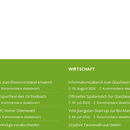
WIRTSCHAFT
 zum Ehrenvorstand ernannt
Informationsabend zum Glasfase
Kommentare deaktiviert
05. August 2026
Kommentare deak
Sportfest des SV Dielbach
Offizieller Spatenstich für Glasfa
Kommentare deaktiviert
30. Juli 2026
Kommentare deaktiv
 RC Hoher Odenwald
Vom Jiaogulan-Start-up zur Bio-Ma
Kommentare deaktiviert
06. Juli 2026
Kommentare deaktiv
 Kreisliga verabschiedet
20 Jahre Tausendkraut GmbH