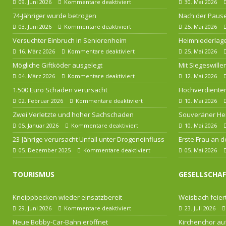
09. Juni 2026
Kommentare deaktiviert
30. Mai 2026
74-Jähriger wurde betrogen
Nach der Pause
03. Juni 2026
Kommentare deaktiviert
25. Mai 2026
Versuchter Einbruch in Seniorenheim
Heimniederlage
16. März 2026
Kommentare deaktiviert
25. Mai 2026
Mögliche Giftköder ausgelegt
Mit Siegeswille
04. März 2026
Kommentare deaktiviert
12. Mai 2026
1.500 Euro Schaden verursacht
Hochverdienten
02. Februar 2026
Kommentare deaktiviert
10. Mai 2026
Zwei Verletzte und hoher Sachschaden
Souveräner He
05. Januar 2026
Kommentare deaktiviert
10. Mai 2026
23-Jährige verursacht Unfall unter Drogeneinfluss
Erste Frau an d
05. Dezember 2025
Kommentare deaktiviert
05. Mai 2026
TOURISMUS
GESELLSCHA
Kneippbecken wieder einsatzbereit
Weisbach feiert
29. Juni 2026
Kommentare deaktiviert
23. Juli 2026
Neue Bobby-Car-Bahn eröffnet
Kirchenchor au