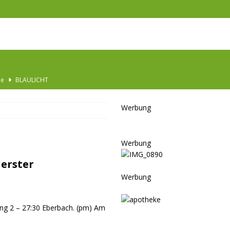
he
BLAULICHT
Ausbau
TOP
Werbung
nannt
SPORT
KULTUR
Werbung
GESELLSCHAFT
erster
BLAULICHT
Werbung
BLAULICHT
JUGEND
ng 2 – 27:30 Eberbach. (pm) Am
]
LSCHAFT