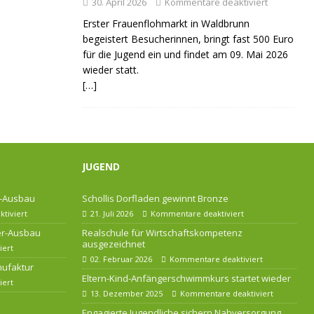
30. April 2026
Kommentare deaktiviert
Erster Frauenflohmarkt in Waldbrunn
begeistert Besucherinnen, bringt fast 500 Euro
für die Jugend ein und findet am 09. Mai 2026
wieder statt.
[…]
JUGEND
r-Ausbau
Schollis Dorfladen gewinnt Bronze
tiviert
21. Juli 2026
Kommentare deaktiviert
ser-Ausbau
Realschule für Wirtschaftskompetenz
ausgezeichnet
iert
02. Februar 2026
Kommentare deaktiviert
nufaktur
Eltern-Kind-Anfängerschwimmkurs startet wieder
iert
13. Dezember 2025
Kommentare deaktiviert
Engagierte Jugendliche sichern Nahversorgung