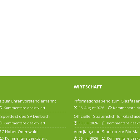
WIRTSCHAFT
 zum Ehrenvorstand ernannt
Informationsabend zum Glasfase
Kommentare deaktiviert
05. August 2026
Kommentare dea
Sportfest des SV Dielbach
Offizieller Spatenstich für Glasfa
Kommentare deaktiviert
30. Juli 2026
Kommentare deakti
 RC Hoher Odenwald
Vom Jiaogulan-Start-up zur Bio-Ma
Kommentare deaktiviert
06. Juli 2026
Kommentare deakti