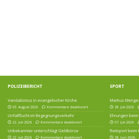
POLIZEIBERICHT
SPORT
Vandalismus in evangelischer Kirche
Markus Menges
03. August 2026
Kommentare deaktiviert
28. Juli 2026
Unfallflucht im Begegnungsverkehr
Ehrungen beim 
22. Juli 2026
Kommentare deaktiviert
07. Juli 2026
Unbekannter unterschlägt Geldbörse
Reitsport beim
22. Juli 2026
Kommentare deaktiviert
28. Juni 2026