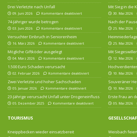
Drei Verletzte nach Unfall
Mit Sieg in die
09. Juni 2026
Kommentare deaktiviert
30. Mai 2026
74-Jähriger wurde betrogen
Nach der Pause
03. Juni 2026
Kommentare deaktiviert
25. Mai 2026
Versuchter Einbruch in Seniorenheim
Heimniederlage
16. März 2026
Kommentare deaktiviert
25. Mai 2026
Mögliche Giftköder ausgelegt
Mit Siegeswille
04. März 2026
Kommentare deaktiviert
12. Mai 2026
1.500 Euro Schaden verursacht
Hochverdienten
02. Februar 2026
Kommentare deaktiviert
10. Mai 2026
Zwei Verletzte und hoher Sachschaden
Souveräner He
05. Januar 2026
Kommentare deaktiviert
10. Mai 2026
23-Jährige verursacht Unfall unter Drogeneinfluss
Erste Frau an d
05. Dezember 2025
Kommentare deaktiviert
05. Mai 2026
TOURISMUS
GESELLSCHA
Kneippbecken wieder einsatzbereit
Weisbach feiert