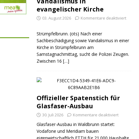
Vandalismus in
evangelischer Kirche
03. August 2026
Kommentare deaktiviert
Strümpfelbrunn. (ots) Nach einer
Sachbeschädigung sowie Vandalismus in einer
Kirche in Strümpfelbrunn am
Samstagnachmittag, sucht die Polizei Zeugen.
Zwischen 16
[…]
Offizieller Spatenstich für
Glasfaser-Ausbau
30. Juli 2026
Kommentare deaktiviert
Glasfaser-Ausbau in Waldbrunn startet:
Vodafone und Meridiam bauen
eigenwirtschaftlich FTTH für 21.000 Haushalte