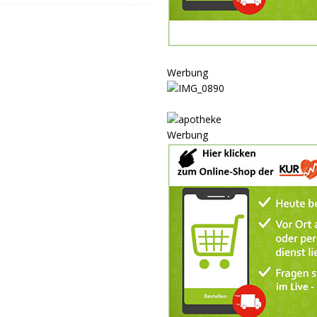
P
ULTUR
rt
GESELLSCHAFT
Werbung
oten
SONSTIGES
r-Ausbau
WIRTSCHAFT
he
BLAULICHT
Werbung