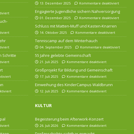
13. Dezember 2025
Kommentare deaktiviert
Engagierte Jugendliche sichern Nahversorgung
iviert
01. Dezember 2025
Kommentare deaktiviert
uch-
Schluss mit Matten-Muff und Kasten-Knarren
iviert
14. Oktober 2025
Kommentare deaktiviert
ehr
Tenniscamp auf dem Winterhauch
iviert
04. September 2025
Kommentare deaktiviert
 Schritte
55 Jahre gelebte Gemeinschaft
iviert
21. Juli 2025
Kommentare deaktiviert
rt
Großprojekt für Bildung und Gemeinschaft
iviert
17. Juli 2025
Kommentare deaktiviert
nn
Einweihung des KinderCampus Waldbrunn
tiviert
12. Juli 2025
Kommentare deaktiviert
KULTUR
pal
Begeisterung beim Afterwork-Konzert
iviert
26. Juli 2026
Kommentare deaktiviert
itzen
Dorfgeschichte sichtbar gemacht