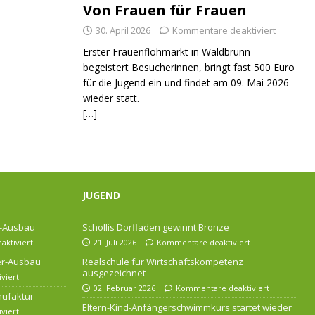
Von Frauen für Frauen
30. April 2026
Kommentare deaktiviert
Erster Frauenflohmarkt in Waldbrunn
begeistert Besucherinnen, bringt fast 500 Euro
für die Jugend ein und findet am 09. Mai 2026
wieder statt.
[…]
JUGEND
r-Ausbau
Schollis Dorfladen gewinnt Bronze
ktiviert
21. Juli 2026
Kommentare deaktiviert
ser-Ausbau
Realschule für Wirtschaftskompetenz
ausgezeichnet
viert
02. Februar 2026
Kommentare deaktiviert
nufaktur
Eltern-Kind-Anfängerschwimmkurs startet wieder
viert