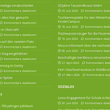
 Kreisliga verabschiedet
20 Jahre Tausendkraut GmbH
Kommentare deaktiviert
25. Juni 2026
Kommentare deakt
 alles klar gemacht
Tischtennisplatte für den Winterha
KinderCampus
Kommentare deaktiviert
18. Juni 2026
Kommentare deakt
 in Überzahl
Flachwassersauger für die Feuerw
Kommentare deaktiviert
10. Juni 2026
Kommentare deakt
n auf den zweiten Platz
Mosca informiert über die nächsten
Kommentare deaktiviert
08. Juni 2026
Kommentare deakt
 Sieg eingefahren
Beschäftigte bei Mosca verunsiche
Kommentare deaktiviert
27. April 2026
Kommentare deakt
imsieg im Derby
Kein Glasfaserausbau in Waldbru
Kommentare deaktiviert
27. März 2026
Kommentare deak
er Spitze
Kommentare deaktiviert
SOZIALES
FT
Lions-Engagement für Schule in Ne
20. Juni 2026
Kommentare deakt
 700-jähriges Jubiläum
Ein schöner Platz zum Zusammens