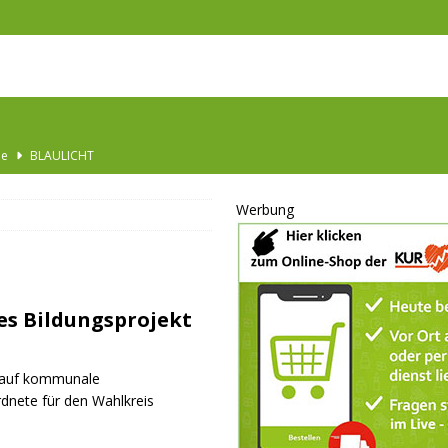
Ausbau
TOP
nannt
SPORT
Werbung
KULTUR
GESELLSCHAFT
BLAULICHT
es Bildungsprojekt
BLAULICHT
JUGEND
s auf kommunale
LSCHAFT
nete für den Wahlkreis
schränkt
SONSTIGES