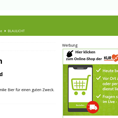
he
BLAULICHT
Ausbau
TOP
Werbung
nannt
SPORT
KULTUR
h
GESELLSCHAFT
d
BLAULICHT
BLAULICHT
ilie Bier für einen guten Zweck.
JUGEND
LSCHAFT
schränkt
SONSTIGES