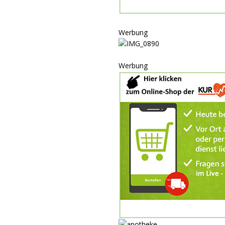
P
ULTUR
Werbung
rt
GESELLSCHAFT
oten
SONSTIGES
Werbung
r-Ausbau
WIRTSCHAFT