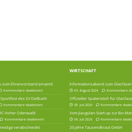
WIRTSCHAFT
 zum Ehrenvorstand ernannt
Informationsabend zum Glasfase
Kommentare deaktiviert
05. August 2026
Kommentare dea
Sportfest des SV Dielbach
Offizieller Spatenstich für Glasfa
Kommentare deaktiviert
30. Juli 2026
Kommentare deakti
 RC Hoher Odenwald
Vom Jiaogulan-Start-up zur Bio-Ma
Kommentare deaktiviert
06. Juli 2026
Kommentare deakti
 Kreisliga verabschiedet
20 Jahre Tausendkraut GmbH