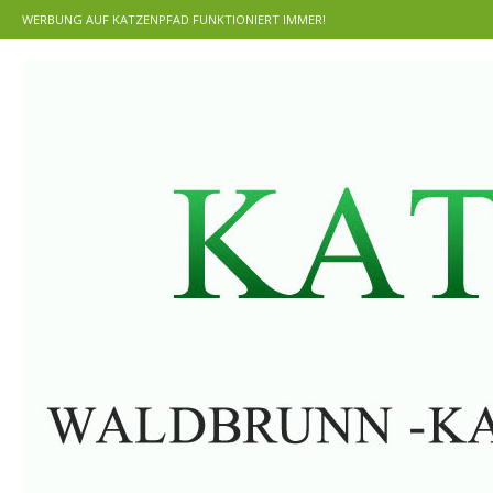
WERBUNG AUF KATZENPFAD FUNKTIONIERT IMMER!