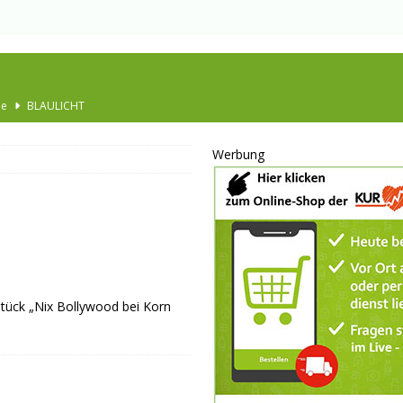
he
BLAULICHT
Ausbau
TOP
Werbung
nannt
SPORT
KULTUR
GESELLSCHAFT
BLAULICHT
BLAULICHT
tück „Nix Bollywood bei Korn
JUGEND
LSCHAFT
schränkt
SONSTIGES