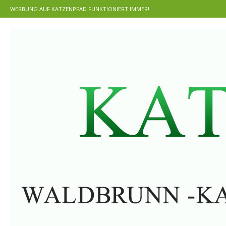
WERBUNG AUF KATZENPFAD FUNKTIONIERT IMMER!