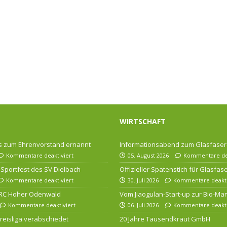
WIRTSCHAFT
 zum Ehrenvorstand ernannt
Informationsabend zum Glasfase
Kommentare deaktiviert
05. August 2026
Kommentare dea
Sportfest des SV Dielbach
Offizieller Spatenstich für Glasfa
Kommentare deaktiviert
30. Juli 2026
Kommentare deakti
 RC Hoher Odenwald
Vom Jiaogulan-Start-up zur Bio-Ma
Kommentare deaktiviert
06. Juli 2026
Kommentare deakti
 Kreisliga verabschiedet
20 Jahre Tausendkraut GmbH