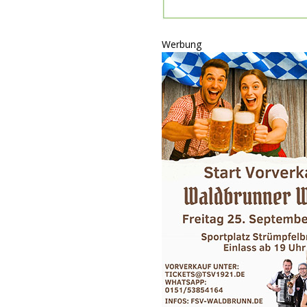
P
ULTUR
Werbung
rt
GESELLSCHAFT
oten
SONSTIGES
r-Ausbau
WIRTSCHAFT