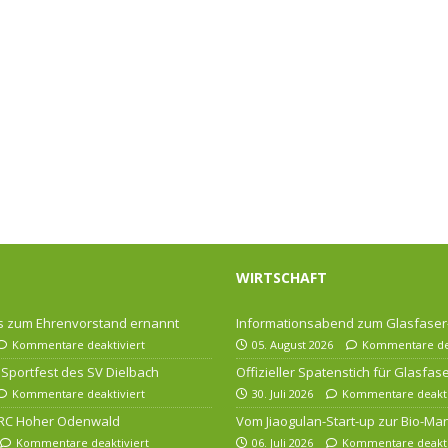
WIRTSCHAFT
 zum Ehrenvorstand ernannt
Informationsabend zum Glasfase
Kommentare deaktiviert
05. August 2026
Kommentare dea
Sportfest des SV Dielbach
Offizieller Spatenstich für Glasfa
Kommentare deaktiviert
30. Juli 2026
Kommentare deakti
 RC Hoher Odenwald
Vom Jiaogulan-Start-up zur Bio-Ma
Kommentare deaktiviert
06. Juli 2026
Kommentare deakti