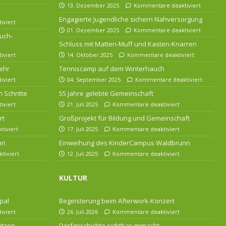
13. Dezember 2025
Kommentare deaktiviert
Engagierte Jugendliche sichern Nahversorgung
iviert
01. Dezember 2025
Kommentare deaktiviert
uch-
Schluss mit Matten-Muff und Kasten-Knarren
iviert
14. Oktober 2025
Kommentare deaktiviert
ehr
Tenniscamp auf dem Winterhauch
iviert
04. September 2025
Kommentare deaktiviert
 Schritte
55 Jahre gelebte Gemeinschaft
iviert
21. Juli 2025
Kommentare deaktiviert
rt
Großprojekt für Bildung und Gemeinschaft
iviert
17. Juli 2025
Kommentare deaktiviert
nn
Einweihung des KinderCampus Waldbrunn
tiviert
12. Juli 2025
Kommentare deaktiviert
KULTUR
pal
Begeisterung beim Afterwork-Konzert
iviert
26. Juli 2026
Kommentare deaktiviert
itzen
Dorfgeschichte sichtbar gemacht