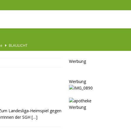
he
BLAULICHT
Ausbau
TOP
Werbung
nannt
SPORT
KULTUR
Werbung
GESELLSCHAFT
BLAULICHT
BLAULICHT
Werbung
 Zum Landesliga-Heimspiel gegen
JUGEND
errinnen der SGH
[…]
LSCHAFT