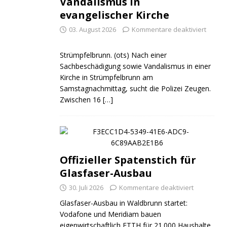
Vandalismus in
evangelischer Kirche
03. August 2026
Kommentare deaktiviert
Strümpfelbrunn. (ots) Nach einer
Sachbeschädigung sowie Vandalismus in einer
Kirche in Strümpfelbrunn am
Samstagnachmittag, sucht die Polizei Zeugen.
Zwischen 16
[…]
Offizieller Spatenstich für
Glasfaser-Ausbau
30. Juli 2026
Kommentare deaktiviert
Glasfaser-Ausbau in Waldbrunn startet:
Vodafone und Meridiam bauen
eigenwirtschaftlich FTTH für 21.000 Haushalte