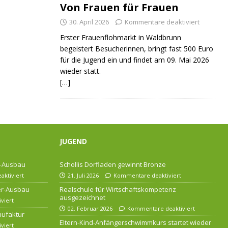
Von Frauen für Frauen
30. April 2026
Kommentare deaktiviert
Erster Frauenflohmarkt in Waldbrunn
begeistert Besucherinnen, bringt fast 500 Euro
für die Jugend ein und findet am 09. Mai 2026
wieder statt.
[…]
JUGEND
r-Ausbau
Schollis Dorfladen gewinnt Bronze
ktiviert
21. Juli 2026
Kommentare deaktiviert
ser-Ausbau
Realschule für Wirtschaftskompetenz
ausgezeichnet
viert
02. Februar 2026
Kommentare deaktiviert
nufaktur
Eltern-Kind-Anfängerschwimmkurs startet wieder
viert