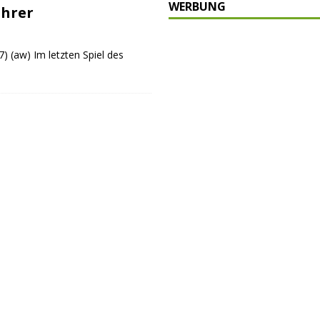
WERBUNG
hrer
schränkt
SONSTIGES
P
(aw) Im letzten Spiel des
ULTUR
rt
GESELLSCHAFT
oten
SONSTIGES
r-Ausbau
WIRTSCHAFT