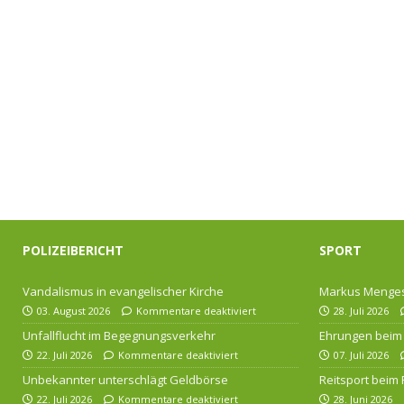
POLIZEIBERICHT
SPORT
Vandalismus in evangelischer Kirche
Markus Menges
03. August 2026
Kommentare deaktiviert
28. Juli 2026
Unfallflucht im Begegnungsverkehr
Ehrungen beim 
22. Juli 2026
Kommentare deaktiviert
07. Juli 2026
Unbekannter unterschlägt Geldbörse
Reitsport beim
22. Juli 2026
Kommentare deaktiviert
28. Juni 2026