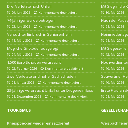
Drei Verletzte nach Unfall
Mit Sieg in die
09. Juni 2026
Kommentare deaktiviert
30. Mai 2026
74-Jähriger wurde betrogen
Nach der Pause
03. Juni 2026
Kommentare deaktiviert
25. Mai 2026
Versuchter Einbruch in Seniorenheim
Heimniederlage
16. März 2026
Kommentare deaktiviert
25. Mai 2026
Mögliche Giftköder ausgelegt
Mit Siegeswille
04. März 2026
Kommentare deaktiviert
12. Mai 2026
1.500 Euro Schaden verursacht
Hochverdienten
02. Februar 2026
Kommentare deaktiviert
10. Mai 2026
Zwei Verletzte und hoher Sachschaden
Souveräner He
05. Januar 2026
Kommentare deaktiviert
10. Mai 2026
23-Jährige verursacht Unfall unter Drogeneinfluss
Erste Frau an d
05. Dezember 2025
Kommentare deaktiviert
05. Mai 2026
TOURISMUS
GESELLSCHA
Kneippbecken wieder einsatzbereit
Weisbach feiert