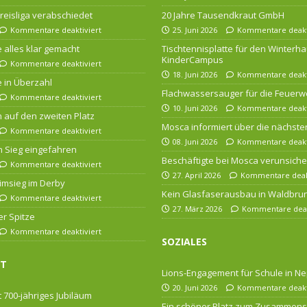
 Kreisliga verabschiedet
20 Jahre Tausendkraut GmbH
Kommentare deaktiviert
25. Juni 2026
Kommentare deakt
 alles klar gemacht
Tischtennisplatte für den Winterha
KinderCampus
Kommentare deaktiviert
18. Juni 2026
Kommentare deakt
 in Überzahl
Flachwassersauger für die Feuerw
Kommentare deaktiviert
10. Juni 2026
Kommentare deakt
n auf den zweiten Platz
Mosca informiert über die nächsten
Kommentare deaktiviert
08. Juni 2026
Kommentare deakt
 Sieg eingefahren
Beschäftigte bei Mosca verunsiche
Kommentare deaktiviert
27. April 2026
Kommentare deakt
imsieg im Derby
Kein Glasfaserausbau in Waldbru
Kommentare deaktiviert
27. März 2026
Kommentare deak
er Spitze
Kommentare deaktiviert
SOZIALES
FT
Lions-Engagement für Schule in Ne
20. Juni 2026
Kommentare deakt
 700-jähriges Jubiläum
Ein schöner Platz zum Zusammens