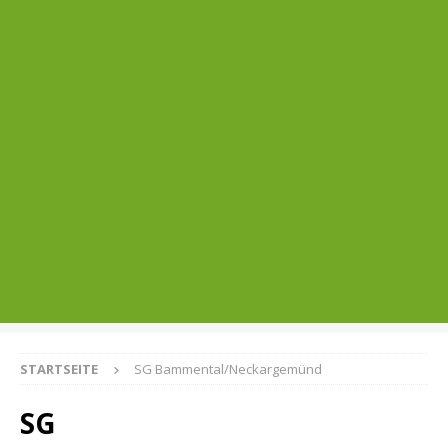
STARTSEITE
SG Bammental/Neckargemünd
SG