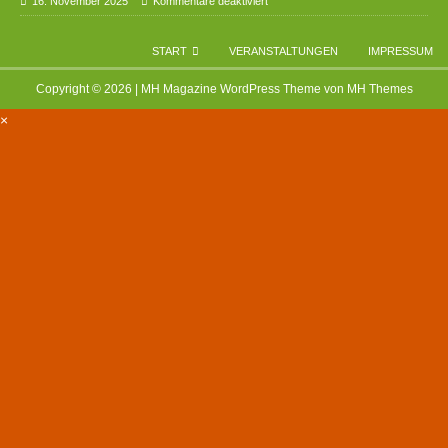
16. November 2025
Kommentare deaktiviert
START
VERANSTALTUNGEN
IMPRESSUM
Copyright © 2026 | MH Magazine WordPress Theme von
MH Themes
×