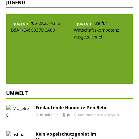
JUGEND
JUGEND
JUGEND
Prev
Nex
ious
t
UMWELT
Freilaufende Hunde reißen Rehe
10. Juli 2026
jh
Kommentare deaktiviert
Kein Vogelschutzgebiet im