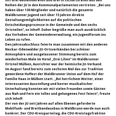
mit drei Gemeinderäten und drei Ortschaftsräten aus den
Reihen der JU in den Kommunalparlamenten vertreten. „Bei uns
haben über 130 Mitglieder und natürlich die gesamte
Waldbrunner Jugend seit über 15 Jahren direkte
Gestaltungsmöglichkeiten auf die politischen
Entscheidungsprozesse in der Gemeinde und den sechs
Ortsteilen“, so Inhoff. Daher begrüße man auch ausdrücklich
das Vorhaben der Gemeindeverwaltung, ein Jugendforum ins
Leben zu rufen.
Den Jahresabschluss feierte man zusammen mit den anderen
Neckar-Odenwälder JU-Ortsverbänden bei schöner
Atmosphäre und ausgelassener Stimmung bereits zum
wiederholten Male im Hotel „Drei Lilien“ im Waldbrunner
Ortsteil Mülben, Ausrichter war der heimische JU-Verband.
Im August fand bereits zum sechsten Mal das zur Tradition
gewordene Hoffest der Waldbrunner Union auf dem Hof der
Familie Haas in Mülben statt. „Bei herrlichem Wetter, einer
interessanten Ausstellung und bester musikalischer
Unterhaltung konnten wir mit vielen Freunden sowie Gästen
aus Nah und Fern ein tolles und gelungenes Fest feiern“, freute
sich Inhoff.
Der von der JU seit Jahren auf allen Ebenen geforderte
Mobilfunk- und Breitbandausbau in Waldbrunn werde nun auch
konkret. Der CDU-Kreisparteitag, die CDU-Kreistagsfraktion