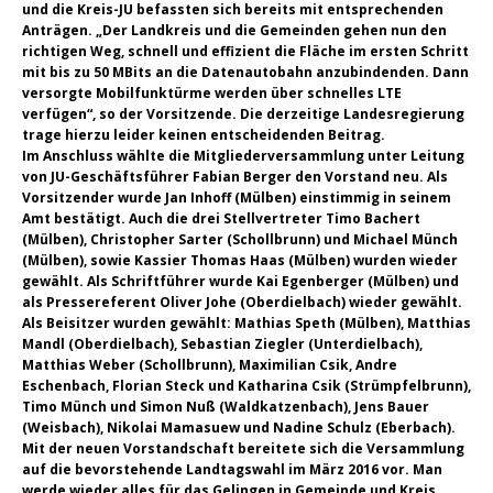
und die Kreis-JU befassten sich bereits mit entsprechenden
Anträgen. „Der Landkreis und die Gemeinden gehen nun den
richtigen Weg, schnell und effizient die Fläche im ersten Schritt
mit bis zu 50 MBits an die Datenautobahn anzubindenden. Dann
versorgte Mobilfunktürme werden über schnelles LTE
verfügen“, so der Vorsitzende. Die derzeitige Landesregierung
trage hierzu leider keinen entscheidenden Beitrag.
Im Anschluss wählte die Mitgliederversammlung unter Leitung
von JU-Geschäftsführer Fabian Berger den Vorstand neu. Als
Vorsitzender wurde Jan Inhoff (Mülben) einstimmig in seinem
Amt bestätigt. Auch die drei Stellvertreter Timo Bachert
(Mülben), Christopher Sarter (Schollbrunn) und Michael Münch
(Mülben), sowie Kassier Thomas Haas (Mülben) wurden wieder
gewählt. Als Schriftführer wurde Kai Egenberger (Mülben) und
als Pressereferent Oliver Johe (Oberdielbach) wieder gewählt.
Als Beisitzer wurden gewählt: Mathias Speth (Mülben), Matthias
Mandl (Oberdielbach), Sebastian Ziegler (Unterdielbach),
Matthias Weber (Schollbrunn), Maximilian Csik, Andre
Eschenbach, Florian Steck und Katharina Csik (Strümpfelbrunn),
Timo Münch und Simon Nuß (Waldkatzenbach), Jens Bauer
(Weisbach), Nikolai Mamasuew und Nadine Schulz (Eberbach).
Mit der neuen Vorstandschaft bereitete sich die Versammlung
auf die bevorstehende Landtagswahl im März 2016 vor. Man
werde wieder alles für das Gelingen in Gemeinde und Kreis