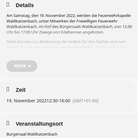
Details
Am Samstag, den 19. November 2022, werden die Feuerwehrkapelle
Waldkatzenbach, unter Mitwirken der Freiwilligen Feuerwehr
Waldkatzenbach, im Hof des Bürgersaals Waldkatzenbach, von 12.00
Uhr bis 17.00 Uhr Zweige von Edeltannen angeboten.
Diese können zur Abdeckung der Gräber, für den Garten und zum
Basteln für Adventsschmuck verwendet werden. Die Ausgabe der
Tannenzweige soll in haushaltsüblichen Mengen erfolgen. Die
Zweige werden gegen eine Spende ausgegeben, die unter anderem
der Nachwuchsarbeit der Feuerwehrkapelle zugute kommt.
MEHR
Außerdem werden heiße Würste, Glühwein und andere Getränke
ausgeschenkt.
Zeit
19. November 2022
12:30
-
16:00
(GMT+01:00)
Veranstaltungsort
Bürgersaal Waldkatzenbach