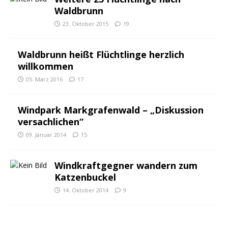
Waldbrunn
23. Oktober 2015
19
Waldbrunn heißt Flüchtlinge herzlich
willkommen
05. März 2016
17
Windpark Markgrafenwald – „Diskussion
versachlichen“
09. Januar 2014
15
Windkraftgegner wandern zum
Katzenbuckel
14. Oktober 2014
9