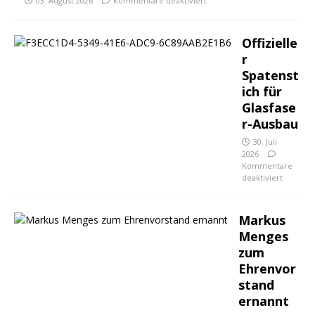
03. August 2026
Kommentare deaktiviert
Offizielle
r
Spatenst
ich für
Glasfase
r-Ausbau
30. Juli
2026
Kommentare
deaktiviert
Markus
Menges
zum
Ehrenvor
stand
ernannt