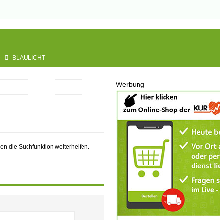
e
BLAULICHT
usbau
TOP
Werbung
nannt
SPORT
KULTUR
GESELLSCHAFT
BLAULICHT
en die Suchfunktion weiterhelfen.
BLAULICHT
UGEND
LSCHAFT
chränkt
SONSTIGES