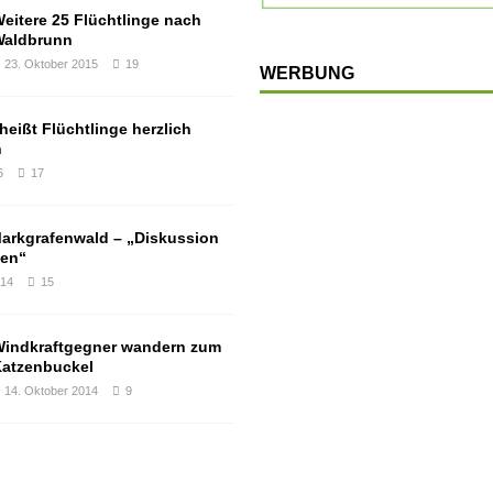
eitere 25 Flüchtlinge nach
Waldbrunn
23. Oktober 2015
19
WERBUNG
eißt Flüchtlinge herzlich
n
6
17
arkgrafenwald – „Diskussion
hen“
014
15
indkraftgegner wandern zum
atzenbuckel
14. Oktober 2014
9