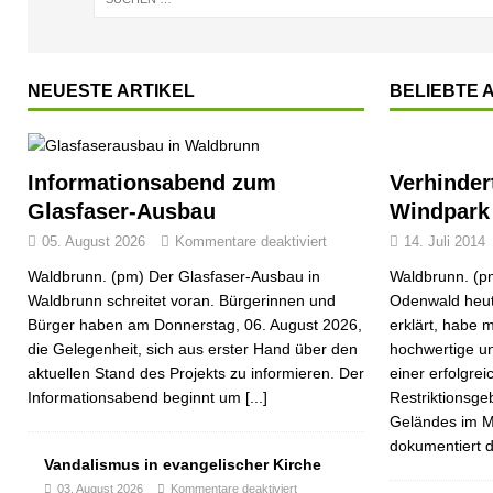
[ 10. Juli 2026 ]
Freilaufende Hunde reißen Rehe
T
[ 08. Juli 2026 ]
Dorfgeschichte sichtbar gemacht
KU
[ 07. Juli 2026 ]
Sommerfest mit Fahrzeugweihe gefeier
NEUESTE ARTIKEL
BELIEBTE 
[ 07. Juli 2026 ]
Durchfahrt für Individualverkehr verbot
[ 05. August 2026 ]
Informationsabend zum Glasfaser-
Informationsabend zum
Verhinder
Glasfaser-Ausbau
Windpark
05. August 2026
Kommentare deaktiviert
14. Juli 2014
Waldbrunn. (pm) Der Glasfaser-Ausbau in
Waldbrunn. (pm
Waldbrunn schreitet voran. Bürgerinnen und
Odenwald heute
Bürger haben am Donnerstag, 06. August 2026,
erklärt, habe 
die Gelegenheit, sich aus erster Hand über den
hochwertige un
aktuellen Stand des Projekts zu informieren. Der
einer erfolgre
Informationsabend beginnt um
[...]
Restriktionsge
Geländes im M
dokumentiert 
Vandalismus in evangelischer Kirche
03. August 2026
Kommentare deaktiviert