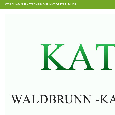
WERBUNG AUF KATZENPFAD FUNKTIONIERT IMMER!