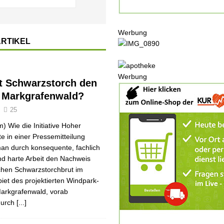
OP
LTUR
Werbung
t
GESELLSCHAFT
ARTIKEL
en
SONSTIGES
Ausbau
WIRTSCHAFT
Werbung
t Schwarzstorch den
 Markgrafenwald?
25
) Wie die Initiative Hoher
 in einer Pressemitteilung
man durch konsequente, fachlich
d harte Arbeit den Nachweis
ichen Schwarzstorchbrut im
biet des projektierten Windpark-
arkgrafenwald, vorab
durch
[...]