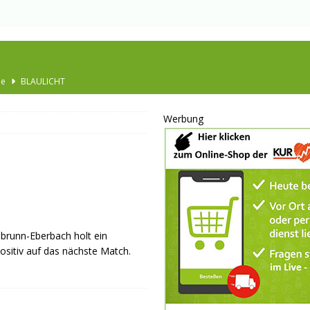
Ausbau
TOP
nannt
SPORT
Werbung
KULTUR
GESELLSCHAFT
BLAULICHT
BLAULICHT
JUGEND
dbrunn-Eberbach holt ein
LSCHAFT
sitiv auf das nächste Match.
schränkt
SONSTIGES
P