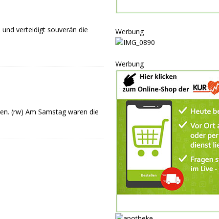
ULTUR
rt
GESELLSCHAFT
 und verteidigt souverän die
Werbung
oten
SONSTIGES
r-Ausbau
WIRTSCHAFT
Werbung
he
BLAULICHT
men. (rw) Am Samstag waren die