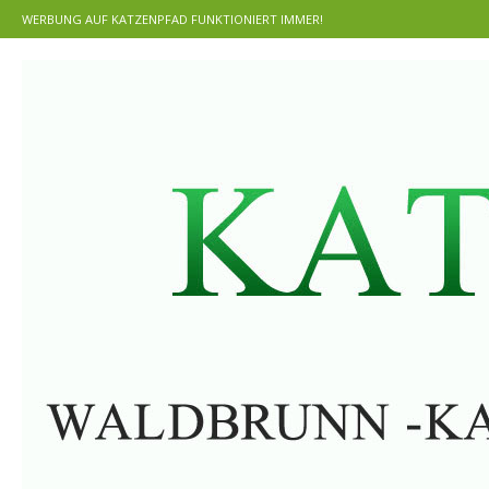
WERBUNG AUF KATZENPFAD FUNKTIONIERT IMMER!