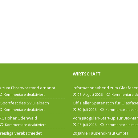
WIRTSCHAFT
 zum Ehrenvorstand ernannt
Informationsabend zum Glasfase
Kommentare deaktiviert
05. August 2026
Kommentare dea
Sportfest des SV Dielbach
Offizieller Spatenstich für Glasfa
Kommentare deaktiviert
30. Juli 2026
Kommentare deakti
 RC Hoher Odenwald
Vom Jiaogulan-Start-up zur Bio-Ma
Kommentare deaktiviert
06. Juli 2026
Kommentare deakti
 Kreisliga verabschiedet
20 Jahre Tausendkraut GmbH