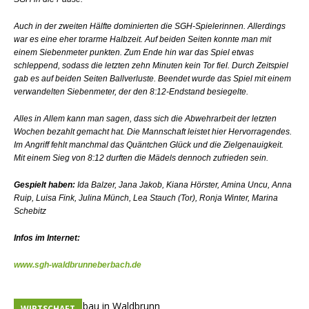
Auch in der zweiten Hälfte dominierten die SGH-Spielerinnen. Allerdings
war es eine eher torarme Halbzeit. Auf beiden Seiten konnte man mit
einem Siebenmeter punkten. Zum Ende hin war das Spiel etwas
schleppend, sodass die letzten zehn Minuten kein Tor fiel. Durch Zeitspiel
gab es auf beiden Seiten Ballverluste. Beendet wurde das Spiel mit einem
verwandelten Siebenmeter, der den 8:12-Endstand besiegelte.
Alles in Allem kann man sagen, dass sich die Abwehrarbeit der letzten
Wochen bezahlt gemacht hat. Die Mannschaft leistet hier Hervorragendes.
Im Angriff fehlt manchmal das Quäntchen Glück und die Zielgenauigkeit.
Mit einem Sieg von 8:12 durften die Mädels dennoch zufrieden sein.
Gespielt haben:
Ida Balzer, Jana Jakob, Kiana Hörster, Amina Uncu, Anna
Ruip, Luisa Fink, Julina Münch, Lea Stauch (Tor), Ronja Winter, Marina
Schebitz
Infos im Internet:
www.sgh-waldbrunneberbach.de
WIRTSCHAFT