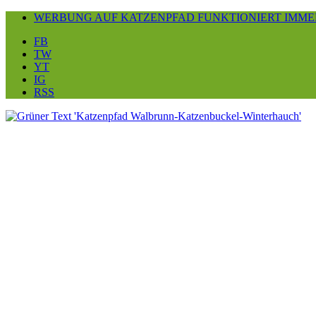
WERBUNG AUF KATZENPFAD FUNKTIONIERT IMME
FB
TW
YT
IG
RSS