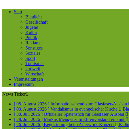
Start
Blaulicht
Gesellschaft
Jugend
Kultur
Politik
Reklame
Sonstiges
Soziales
Sport
Tourismus
Umwelt
Wirtschaft
Veranstaltungen
Impressum
News Ticker
[ 05. August 2026 ]
Informationsabend zum Glasfaser-Ausbau
[ 03. August 2026 ]
Vandalismus in evangelischer Kirche
Bla
[ 30. Juli 2026 ]
Offizieller Spatenstich für Glasfaser-Ausbau
[ 28. Juli 2026 ]
Markus Menges zum Ehrenvorstand ernannt
[ 26. Juli 2026 ]
Begeisterung beim Afterwork-Konzert
Kultu