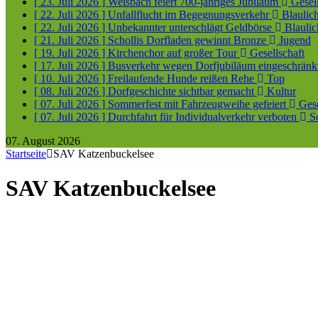
[ 23. Juli 2026 ]
Weisbach feiert 700-jähriges Jubiläum
Gesell
[ 22. Juli 2026 ]
Unfallflucht im Begegnungsverkehr
Blaulich
[ 22. Juli 2026 ]
Unbekannter unterschlägt Geldbörse
Blaulic
[ 21. Juli 2026 ]
Schollis Dorfladen gewinnt Bronze
Jugend
[ 19. Juli 2026 ]
Kirchenchor auf großer Tour
Gesellschaft
[ 17. Juli 2026 ]
Busverkehr wegen Dorfjubiläum eingeschrän
[ 10. Juli 2026 ]
Freilaufende Hunde reißen Rehe
Top
[ 08. Juli 2026 ]
Dorfgeschichte sichtbar gemacht
Kultur
[ 07. Juli 2026 ]
Sommerfest mit Fahrzeugweihe gefeiert
Gese
[ 07. Juli 2026 ]
Durchfahrt für Individualverkehr verboten
So
07. August 2026
Startseite
SAV Katzenbuckelsee
SAV Katzenbuckelsee