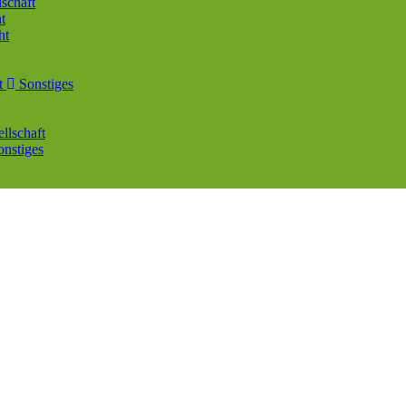
schaft
t
ht
kt
Sonstiges
llschaft
nstiges