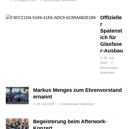
03. August 2026
Kommentare deaktiviert
Offizielle
r
Spatenst
ich für
Glasfase
r-Ausbau
30. Juli
2026
Kommentare
deaktiviert
Markus Menges zum Ehrenvorstand
ernannt
28. Juli 2026
Kommentare deaktiviert
Begeisterung beim Afterwork-
Konzert