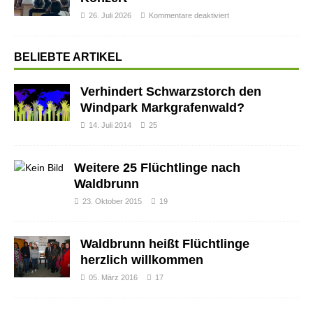
26. Juli 2026
Kommentare deaktiviert
BELIEBTE ARTIKEL
Verhindert Schwarzstorch den
Windpark Markgrafenwald?
14. Juli 2014
25
Weitere 25 Flüchtlinge nach
Waldbrunn
23. Oktober 2015
19
Waldbrunn heißt Flüchtlinge
herzlich willkommen
05. März 2016
17