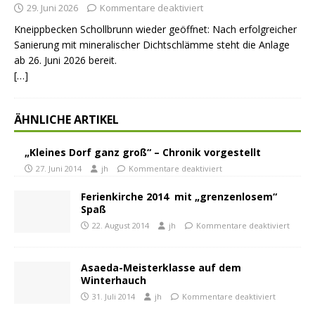
29. Juni 2026
Kommentare deaktiviert
Kneippbecken Schollbrunn wieder geöffnet: Nach erfolgreicher
Sanierung mit mineralischer Dichtschlämme steht die Anlage
ab 26. Juni 2026 bereit.
[…]
ÄHNLICHE ARTIKEL
„Kleines Dorf ganz groß“ – Chronik vorgestellt
27. Juni 2014
jh
Kommentare deaktiviert
Ferienkirche 2014 mit „grenzenlosem“
Spaß
22. August 2014
jh
Kommentare deaktiviert
Asaeda-Meisterklasse auf dem
Winterhauch
31. Juli 2014
jh
Kommentare deaktiviert