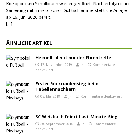
Kneippbecken Schollbrunn wieder geöffnet: Nach erfolgreicher
Sanierung mit mineralischer Dichtschlämme steht die Anlage
ab 26. Juni 2026 bereit.
[…]
ÄHNLICHE ARTIKEL
Heimelf bleibt nur der Ehrentreffer
17. November 2019
jh
Kommentare
deaktiviert
Erster Rückrundensieg beim
Tabellennachbarn
06. Mai 2018
jh
Kommentare deaktiviert
SC Weisbach feiert Last-Minute-Sieg
20. September 2016
jh
Kommentare
deaktiviert