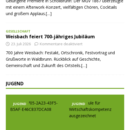
Gelungene Premiere in Schollbrunn: Der MGV 1867 überzeugte
mit einem Afterwork-Konzert, vielfältigen Chören, Cocktails
und großem Applaus.[…]
GESELLSCHAFT
Weisbach feiert 700-jähriges Jubiläum
23. Juli 2026
Kommentare deaktiviert
700 Jahre Weisbach: Festakt, Ortschronik, Festvortrag und
Grußworte in Waldbrunn. Rückblick auf Geschichte,
Gemeinschaft und Zukunft des Ortsteils.[…]
JUGEND
JUGEND
JUGEND