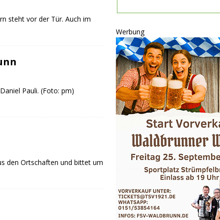
P
ern steht vor der Tür. Auch im
ULTUR
Werbung
rt
GESELLSCHAFT
oten
SONSTIGES
unn
r-Ausbau
WIRTSCHAFT
 Daniel Pauli. (Foto: pm)
us den Ortschaften und bittet um