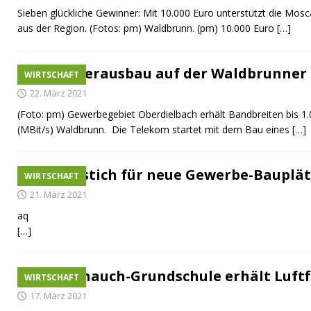
Sieben glückliche Gewinner: Mit 10.000 Euro unterstützt die Mos
aus der Region. (Fotos: pm) Waldbrunn. (pm) 10.000 Euro
[…]
Glasfaserausbau auf der Waldbrunner
WIRTSCHAFT
22. März 2021
(Foto: pm) Gewerbegebiet Oberdielbach erhält Bandbreiten bis 1
(MBit/s) Waldbrunn. Die Telekom startet mit dem Bau eines
[…]
Spatenstich für neue Gewerbe-Bauplät
WIRTSCHAFT
21. März 2021
aq
[…]
Winterhauch-Grundschule erhält Luftf
WIRTSCHAFT
17. März 2021