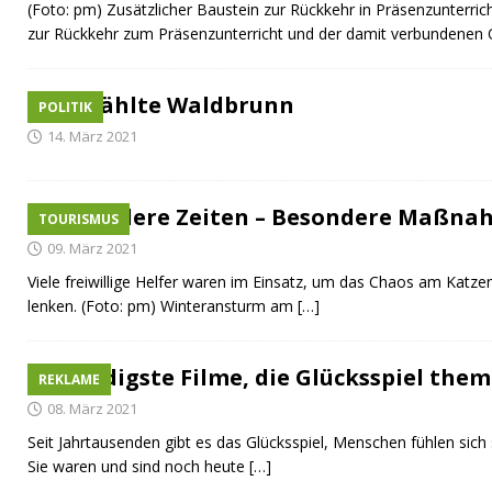
(Foto: pm) Zusätzlicher Baustein zur Rückkehr in Präsenzunterric
zur Rückkehr zum Präsenzunterricht und der damit verbundenen
So wählte Waldbrunn
POLITIK
14. März 2021
Besondere Zeiten – Besondere Maßn
TOURISMUS
09. März 2021
Viele freiwillige Helfer waren im Einsatz, um das Chaos am Katz
lenken. (Foto: pm) Winteransturm am
[…]
Trendigste Filme, die Glücksspiel them
REKLAME
08. März 2021
Seit Jahrtausenden gibt es das Glücksspiel, Menschen fühlen sich
Sie waren und sind noch heute
[…]