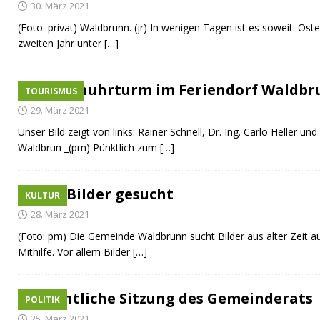
30. März 2021
[ 10. Juli 2026 ]
Freilaufende Hunde reißen Rehe
TO
(Foto: privat) Waldbrunn. (jr) In wenigen Tagen ist es soweit: Ost
[ 08. Juli 2026 ]
Dorfgeschichte sichtbar gemacht
K
zweiten Jahr unter
[…]
[ 07. Juli 2026 ]
Sommerfest mit Fahrzeugweihe gefeie
[ 07. Juli 2026 ]
Durchfahrt für Individualverkehr verb
Sonnenuhrturm im Feriendorf Waldbr
TOURISMUS
[ 05. August 2026 ]
Informationsabend zum Glasfase
29. März 2021
Unser Bild zeigt von links: Rainer Schnell, Dr. Ing. Carlo Heller und
Waldbrun _(pm) Pünktlich zum
[…]
Alte Bilder gesucht
KULTUR
28. März 2021
(Foto: pm) Die Gemeinde Waldbrunn sucht Bilder aus alter Zeit a
Mithilfe. Vor allem Bilder
[…]
Öffentliche Sitzung des Gemeinderats
POLITIK
25. März 2021