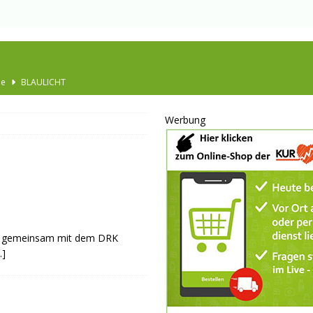
he
BLAULICHT
Ausbau
TOP
Werbung
nannt
SPORT
KULTUR
GESELLSCHAFT
BLAULICHT
BLAULICHT
rd gemeinsam mit dem DRK
JUGEND
…]
LSCHAFT
schränkt
SONSTIGES