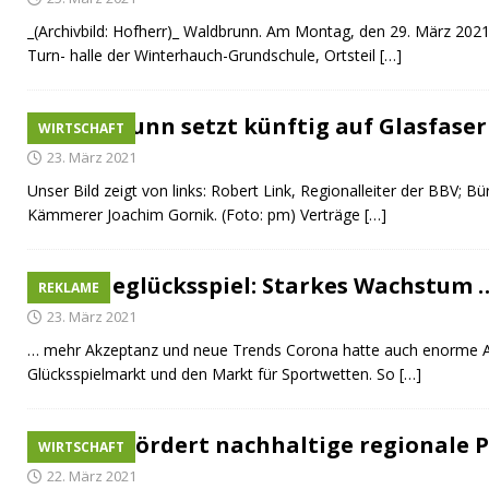
_(Archivbild: Hofherr)_ Waldbrunn. Am Montag, den 29. März 2021,
Turn- halle der Winterhauch-Grundschule, Ortsteil
[…]
Waldbrunn setzt künftig auf Glasfaser
WIRTSCHAFT
23. März 2021
Unser Bild zeigt von links: Robert Link, Regionalleiter der BBV;
Kämmerer Joachim Gornik. (Foto: pm) Verträge
[…]
Onlineglücksspiel: Starkes Wachstum 
REKLAME
23. März 2021
… mehr Akzeptanz und neue Trends Corona hatte auch enorme 
Glücksspielmarkt und den Markt für Sportwetten. So
[…]
Mosca fördert nachhaltige regionale 
WIRTSCHAFT
22. März 2021