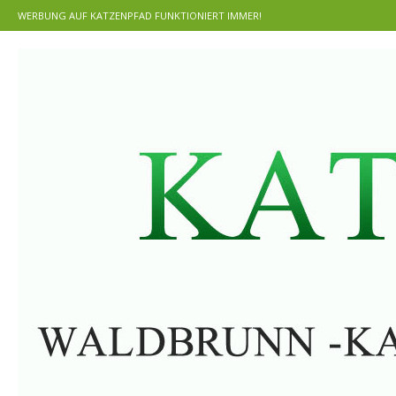
WERBUNG AUF KATZENPFAD FUNKTIONIERT IMMER!