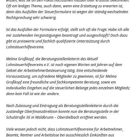
wissen, was Sie an den Fiskus nachzahlen müssen oder erstattet bekommen.
Oft ein leidiges Thema, auch dann, wenn eine Erstattung zu erwarten ist,
denn das Ausfüllen der Steuerformulare ist wegen der ständig wechselnden
Rechtsprechung sehr schwierig.
Ist das Ausfüllen der Formulare erfolgt, stellt sich oft die Frage: Habe ich alle
mir zustehenden Vergünstigungen beantragt und ausgeschöpft? Doch dazu
gibt es preiswerte und fachlich qualifizierte Unterstützung durch
Lohnsteuerhilfevereine.
Melina Großkopf, die Beratungsstellenleiterin des Aktuell
Lohnsteuerhilfevereins e.V. ist nach eigenen Worten seit Jahren auf dem
Gebiet der Arbeitnehmerbesteuerung tätig. Eine entscheidende
Voraussetzung, um zufriedene Mitglieder zu gewinnen, ist für Melina
Großkopf eine freundliche und fachkompetente Beratung, sowie ein
individuelles Eingehen auf die steuerlichen Belange jedes einzelnen Mitglieds;
denn kein Fall ist wie der andere.
Nach Zulassung und Eintragung als Beratungsstellenleiterin durch die
zuständige Oberfinanzdirektion konnte nun die Beratungsstelle in der
Schulstraße 36 in Waldbrunn – Oberdielbach eröffnet werden.
Viele wissen jedoch nicht, dass Lohnsteuerhilfevereine für Arbeitnehmer,
Beamte, Rentner und Arbeitslose bei ausschliesslich Einkünften aus