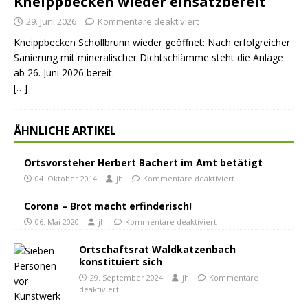
Kneippbecken wieder einsatzbereit
29. Juni 2026
Kommentare deaktiviert
Kneippbecken Schollbrunn wieder geöffnet: Nach erfolgreicher
Sanierung mit mineralischer Dichtschlämme steht die Anlage
ab 26. Juni 2026 bereit.
[…]
ÄHNLICHE ARTIKEL
Ortsvorsteher Herbert Bachert im Amt betätigt
04. Oktober 2014
jh
Kommentare deaktiviert
Corona – Brot macht erfinderisch!
06. Mai 2020
jh
Kommentare deaktiviert
Ortschaftsrat Waldkatzenbach
konstituiert sich
29. September 2024
jh
Kommentare
deaktiviert