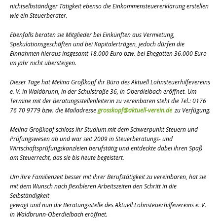
nichtselbständiger Tätigkeit ebenso die Einkommensteuererklärung erstellen
wie ein Steuerberater.
Ebenfalls beraten sie Mitglieder bei Einkünften aus Vermietung,
Spekulationsgeschäften und bei Kapitalerträgen, jedoch dürfen die
Einnahmen hieraus insgesamt 18.000 Euro bzw. bei Ehegatten 36.000 Euro
im Jahr nicht übersteigen.
Dieser Tage hat Melina Großkopf ihr Büro des Aktuell Lohnsteuer­hilfe­vereins
e. V. in Waldbrunn, in der Schulstraße 36, in Oberdielbach eröffnet. Um
Termine mit der Beratungsstellenleiterin zu vereinbaren steht die Tel.: 0176
76 70 9779 bzw. die Mailadresse
grosskopf@aktuell-verein.de
zu Verfügung.
Melina Großkopf schloss ihr Studium mit dem Schwerpunkt Steuern und
Prüfungswesen ab und war seit 2009 in Steuerberatungs- und
Wirtschaftsprüfungskanzleien berufstätig und entdeckte dabei ihren Spaß
am Steuerrecht, das sie bis heute begeistert.
Um ihre Familienzeit besser mit ihrer Berufstätigkeit zu vereinbaren, hat sie
mit dem Wunsch nach flexibleren Arbeitszeiten den Schritt in die
Selbständigkeit
gewagt und nun die Beratungsstelle des Aktuell Lohnsteuerhilfevereins e. V.
in Waldbrunn-Oberdielbach eröffnet.