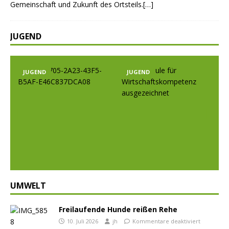
Gemeinschaft und Zukunft des Ortsteils.[…]
JUGEND
JUGEND
JUGEND
Prev
Nex
ious
t
UMWELT
Freilaufende Hunde reißen Rehe
10. Juli 2026
jh
Kommentare deaktiviert