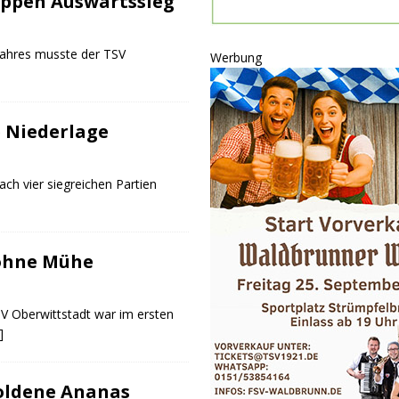
appen Auswärtssieg
ULTUR
rt
GESELLSCHAFT
Jahres musste der TSV
Werbung
oten
SONSTIGES
r-Ausbau
WIRTSCHAFT
e Niederlage
he
BLAULICHT
ach vier siegreichen Partien
 ohne Mühe
SV Oberwittstadt war im ersten
]
goldene Ananas