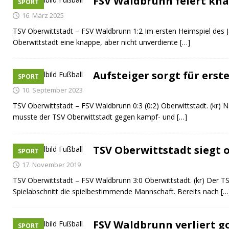
FSV Waldbrunn feiert kn
SPORT
[ 08. Juli 2026 ]
Dorfgeschichte sichtbar gemacht
K
16. März 2025
[ 07. Juli 2026 ]
Sommerfest mit Fahrzeugweihe gefeie
TSV Oberwittstadt – FSV Waldbrunn 1:2 Im ersten Heimspiel des 
[ 07. Juli 2026 ]
Durchfahrt für Individualverkehr verb
Oberwittstadt eine knappe, aber nicht unverdiente
[…]
[ 05. August 2026 ]
Informationsabend zum Glasfase
Aufsteiger sorgt für erst
[ 03. August 2026 ]
Vandalismus in evangelischer Kirc
SPORT
10. September 2023
TSV Oberwittstadt – FSV Waldbrunn 0:3 (0:2) Oberwittstadt. (kr) N
musste der TSV Oberwittstadt gegen kampf- und
[…]
TSV Oberwittstadt siegt
SPORT
17. November 2019
TSV Oberwittstadt – FSV Waldbrunn 3:0 Oberwittstadt. (kr) Der T
Spielabschnitt die spielbestimmende Mannschaft. Bereits nach
[…
FSV Waldbrunn verliert 
SPORT