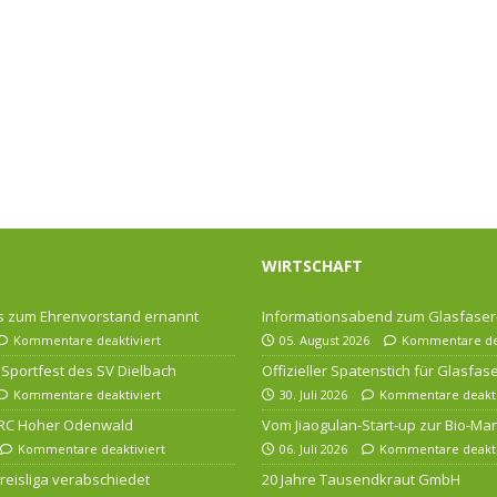
WIRTSCHAFT
 zum Ehrenvorstand ernannt
Informationsabend zum Glasfase
Kommentare deaktiviert
05. August 2026
Kommentare dea
Sportfest des SV Dielbach
Offizieller Spatenstich für Glasfa
Kommentare deaktiviert
30. Juli 2026
Kommentare deakti
 RC Hoher Odenwald
Vom Jiaogulan-Start-up zur Bio-Ma
Kommentare deaktiviert
06. Juli 2026
Kommentare deakti
 Kreisliga verabschiedet
20 Jahre Tausendkraut GmbH