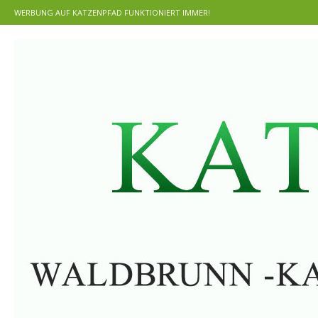
WERBUNG AUF KATZENPFAD FUNKTIONIERT IMMER!