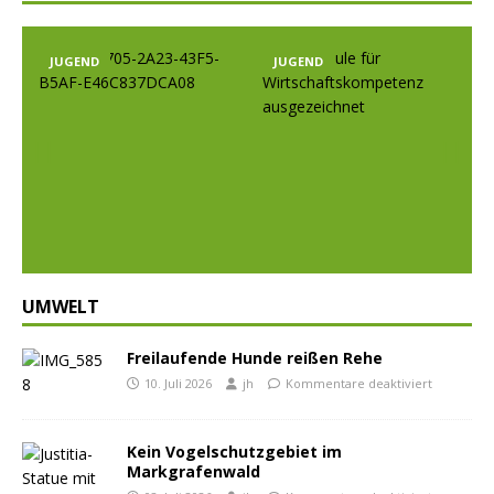
JUGEND
JUGEND
Prev
Nex
ious
t
UMWELT
Freilaufende Hunde reißen Rehe
10. Juli 2026
jh
Kommentare deaktiviert
Kein Vogelschutzgebiet im
Markgrafenwald