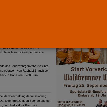
OP
LTUR
r Markus Haas ist stolz auf den
t
GESELLSCHAFT
Werbung
en
SONSTIGES
Ausbau
WIRTSCHAFT
ung einer Jugendfeuerwehr einen
ganisation sorgten, präsentierten sich
he
BLAULICHT
men des Sommerfestes der FFW
ard Helm, Marcus Krömpel, Jessica
ände des Feuerwehrgerätehauses ihre
ugendfeuerwehr von Raphael Brauch von
heck in Höhe von 1.200 Euro
bei der Beschaffung der Ausstattung.
o. Dank der großzügigen Spende und der
 berichtet Patrick Bier. Das