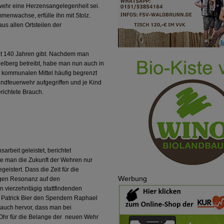
ehr eine Herzensangelegenheit sei.
enwachse, erfülle ihn mit Stolz.
us allen Ortsteilen der
eit 140 Jahren gibt. Nachdem man
elberg betreibt, habe man nun auch in
 kommunalen Mittel häufig begrenzt
dfeuerwehr aufgegriffen und je Kind
ichtete Brauch.
beit geleistet, berichtet
ne man die Zukunft der Wehren nur
eistert. Dass die Zeit für die
Werbung
igen Resonanz auf den
 vierzehntägig stattfindenden
e Patrick Bier den Spendern Raphael
auch hervor, dass man bei
Ohr für die Belange der neuen Wehr