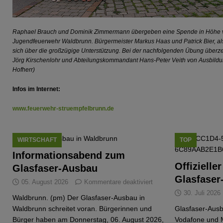
Raphael Brauch und Dominik Zimmermann übergeben eine Spende in Höhe v
Jugendfeuerwehr Waldbrunn. Bürgermeister Markus Haas und Patrick Bier, al
sich über die großzügige Unterstützung. Bei der nachfolgenden Übung überz
Jörg Kirschenlohr und Abteilungskommandant Hans-Peter Veith von Ausbild
Hofherr)
Infos im Internet:
www.feuerwehr-struempfelbrunn.de
WIRTSCHAFT
TOP
Informationsabend zum
Offizielle
Glasfaser-Ausbau
Glasfaser
05. August 2026
Kommentare deaktiviert
30. Juli 2026
Waldbrunn. (pm) Der Glasfaser-Ausbau in
Waldbrunn schreitet voran. Bürgerinnen und
Glasfaser-Ausb
Bürger haben am Donnerstag, 06. August 2026,
Vodafone und 