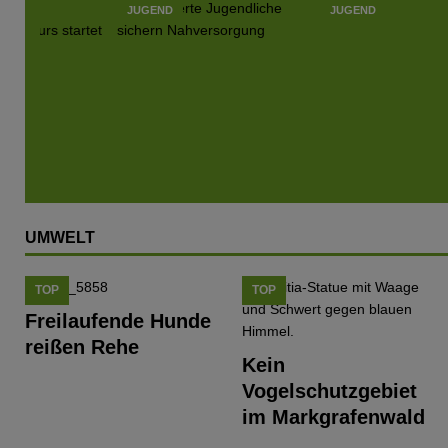
JUGEND
JUGEND
JUGEND
UMWELT
TOP
TOP
Freilaufende Hunde
reißen Rehe
Kein
Vogelschutzgebiet
im Markgrafenwald