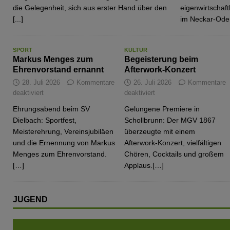
die Gelegenheit, sich aus erster Hand über den
eigenwirtschaf
[...]
im Neckar-Ode
SPORT
KULTUR
Markus Menges zum
Begeisterung beim
Ehrenvorstand ernannt
Afterwork-Konzert
28. Juli 2026
Kommentare
26. Juli 2026
Kommentare
deaktiviert
deaktiviert
Ehrungsabend beim SV
Gelungene Premiere in
Dielbach: Sportfest,
Schollbrunn: Der MGV 1867
Meisterehrung, Vereinsjubiläen
überzeugte mit einem
und die Ernennung von Markus
Afterwork-Konzert, vielfältigen
Menges zum Ehrenvorstand.
Chören, Cocktails und großem
[…]
Applaus.[…]
JUGEND