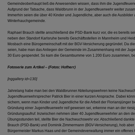
Gemeindeoberhaupt ließ die Anwesenden wissen, dass ihm die Jugendfeuerw
Aufgrund der Tatsache, dass Waldbrunn in der Jugendfeuerwehr weiter zusamm
Immerhin seien die über 40 Kinder und Jugendliche, aber auch die Ausbilder a
Winterhauchgemeinde.
Raphael Brauch stellte anschließend die PSD-Bank kurz vor, die es bereits s
neben den Standort Karlsruhe bereits Geschäftsstellen in Mannheim und Heid
Mosbach eine Bürogemeinschaft mit der BGV-Versicherung gegründet. Da die
seien, habe man das Anliegen der Gemeinde im Zusammenhang mit der Jugen
30 Euro gespendet. So kam die Gesamtsumme von 1.200 Euro zusammen, ber
Fotoserie zum Artikel – (Fotos: Hofherr)
[nggallery id=130]
Jahrelang habe man bei den Waldbrunner Abteilungswehren keine Nachwuchsar
Jugendfeuerwehrsprecher Patrick Bier in einer kurzen Ansprache. Dabei kön
sichern, wenn man Kinder und Jugendliche für die Arbeit der Floriansjünger beg
Gründung einer Jugendfeuerwehr reif gewesen sei, erkenne man an der ries
Gründungsaufruf. Inzwischen nehmen über 40 Jugendfeuerwehrler an den den
Übungsstunden teil, stellte Bier die Nachwuchswehr vor. Abschließend dankt
Brauch (PSD-Bank) und Dominik Zimmermann (BGV-Versicherung), hob aber 
Bürgermeister Markus Haas und der Gemeindeverwaltung immer ein offenes 