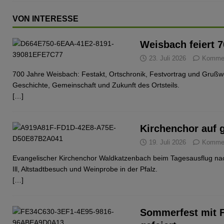
VON INTERESSE
Weisbach feiert 
23. Juli 2026
Komment
700 Jahre Weisbach: Festakt, Ortschronik, Festvortrag und Grußwo
Geschichte, Gemeinschaft und Zukunft des Ortsteils.
[…]
Kirchenchor auf 
19. Juli 2026
Komment
Evangelischer Kirchenchor Waldkatzenbach beim Tagesausflug nac
Ill, Altstadtbesuch und Weinprobe in der Pfalz.
[…]
Sommerfest mit 