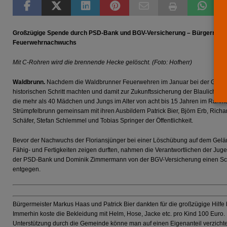
[ 10. Juli 2026 ]
Freilaufende Hunde reißen Rehe
T
[ 08. Juli 2026 ]
Dorfgeschichte sichtbar gemacht
KU
Großzügige Spende durch PSD-Bank und BGV-Versicherung – Bürgermeiste
[ 07. Juli 2026 ]
Sommerfest mit Fahrzeugweihe gefeier
Feuerwehrnachwuchs
[ 07. Juli 2026 ]
Durchfahrt für Individualverkehr verbot
Mit C-Rohren wird die brennende Hecke gelöscht. (Foto: Hofherr)
[ 05. August 2026 ]
Informationsabend zum Glasfaser-
Waldbrunn.
Nachdem die Waldbrunner Feuerwehren im Januar bei der Gründ
historischen Schritt machten und damit zur Zukunftssicherung der Blaulicht-Or
[ 03. August 2026 ]
Vandalismus in evangelischer Kirc
die mehr als 40 Mädchen und Jungs im Alter von acht bis 15 Jahren im Rah
Strümpfelbrunn gemeinsam mit ihren Ausbildern Patrick Bier, Björn Erb, Rich
Schäfer, Stefan Schlemmel und Tobias Springer der Öffentlichkeit.
Bevor der Nachwuchs der Floriansjünger bei einer Löschübung auf dem Gel
Fähig- und Fertigkeiten zeigen durften, nahmen die Verantwortlichen der J
der PSD-Bank und Dominik Zimmermann von der BGV-Versicherung einen Sc
entgegen.
Bürgermeister Markus Haas und Patrick Bier dankten für die großzügige Hilfe 
Immerhin koste die Bekleidung mit Helm, Hose, Jacke etc. pro Kind 100 Eur
Unterstützung durch die Gemeinde könne man auf einen Eigenanteil verzichten,