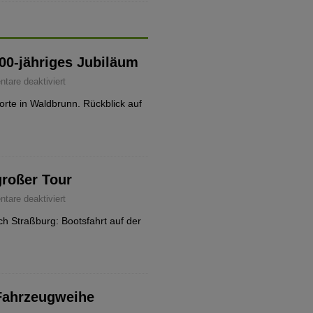
700-jähriges Jubiläum
are deaktiviert
rte in Waldbrunn. Rückblick auf
großer Tour
are deaktiviert
h Straßburg: Bootsfahrt auf der
Fahrzeugweihe