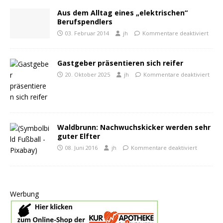
Aus dem Alltag eines „elektrischen“
Berufspendlers
03. Februar 2014
jh
Kommentare deaktiviert
Gastgeber präsentieren sich reifer
20. Oktober 2025
jh
Kommentare deaktiviert
Waldbrunn: Nachwuchskicker werden sehr
guter Elfter
08. Juni 2016
jh
Kommentare deaktiviert
Werbung