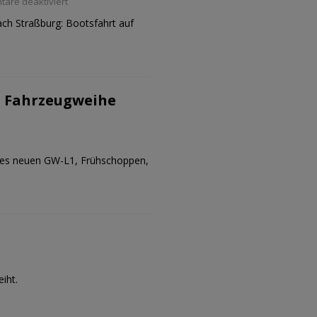
are deaktiviert
ch Straßburg: Bootsfahrt auf
 Fahrzeugweihe
des neuen GW-L1, Frühschoppen,
iht.