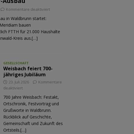
r-Ausbau
Kommentare deaktiviert
au in Waldbrunn startet:
Meridiam bauen
tlich FTTH für 21.000 Haushalte
nwald-Kreis aus.[…]
GESELLSCHAFT
Weisbach feiert 700-
jähriges Jubiläum
23. Juli 2026
Kommentare
deaktiviert
700 Jahre Weisbach: Festakt,
Ortschronik, Festvortrag und
Grußworte in Waldbrunn.
Rückblick auf Geschichte,
Gemeinschaft und Zukunft des
Ortsteils.[…]