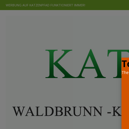
WERBUNG AUF KATZENPFAD FUNKTIONIERT IMMER!
T
The