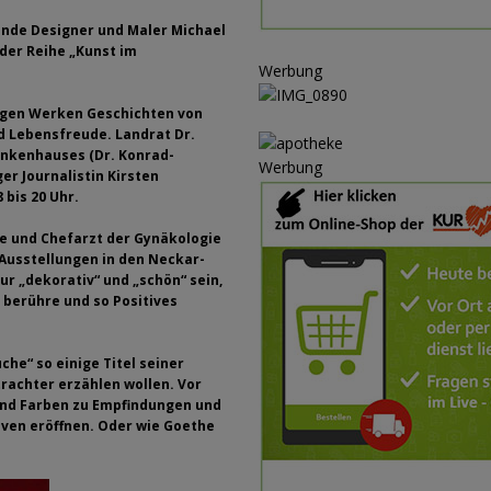
ULTUR
bende Designer und Maler Michael
rt
GESELLSCHAFT
 der Reihe „Kunst im
Werbung
oten
SONSTIGES
tigen Werken Geschichten von
r-Ausbau
WIRTSCHAFT
d Lebensfreude. Landrat Dr.
rankenhauses (Dr. Konrad-
he
BLAULICHT
Werbung
er Journalistin Kirsten
 bis 20 Uhr.
ihe und Chefarzt der Gynäkologie
 Ausstellungen in den Neckar-
r „dekorativ“ und „schön“ sein,
 berühre und so Positives
he“ so einige Titel seiner
rachter erzählen wollen. Vor
und Farben zu Empfindungen und
iven eröffnen. Oder wie Goethe