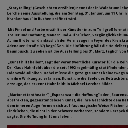
[ 08. Juli 2026 ]
Dorfgeschichte sichtbar gemacht
K
„Storytelling“ (Geschichten erzählen) nennt der in Waldbrunn le
[ 07. Juli 2026 ]
Sommerfest mit Fahrzeugweihe gefeie
Lerche seine Ausstellung, die am Sonntag, 31. Januar, um 11 Uhr in
Krankenhaus“ in Buchen eröffnet wird.
[ 07. Juli 2026 ]
Durchfahrt für Individualverkehr verb
Mit Pinsel und Farbe erzählt der Künstler in zum Teil großforma
[ 05. August 2026 ]
Informationsabend zum Glasfase
Trauer und Hoffnung, Mauern und Aufbrüchen, Vergänglichkeit un
Achim Brötel wird anlässlich der Vernissage im Foyer des Kreisk
[ 03. August 2026 ]
Vandalismus in evangelischer Kirc
Adenauer-Straße 37) begrüßen. Die Einführung hält die Heidelberg
Baumbusch. Zu sehen ist die Ausstellung bis 31. März, täglich von 8
„Kunst hilft heilen“, sagt der verantwortliche Kurator für die Re
Dr. Klaus Hahnfeldt über die seit 1992 regelmäßig stattfindenden
Odenwald-Kliniken. Dabei müsse die gezeigte Kunst keineswegs nu
um ihre Wirkung zu erfahren. Kunst, die die Seele des Betrachters
erzeuge, das erkennt Hahnfeldt in Michael Lerches Bilder.
„Marionettentheater“, „Esperanza – die Hoffnung“ oder „Spurensuc
abstrakten, gegenstandslosen Kunst, die ihre Geschichte dem Bet
dem inneren Auge formen sich auf fast magische Weise Flächen 
Eindrücken, die nicht in der Schwere verharren, sondern Perspekt
sagte: Die Hoffnung hilft uns leben.