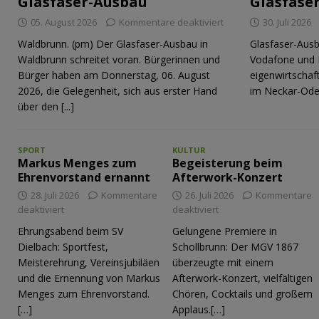
Glasfaser-Ausbau
Glasfase
05. August 2026
Kommentare deaktiviert
30. Juli 2026
Waldbrunn. (pm) Der Glasfaser-Ausbau in
Glasfaser-Ausb
Waldbrunn schreitet voran. Bürgerinnen und
Vodafone und 
Bürger haben am Donnerstag, 06. August
eigenwirtschaf
2026, die Gelegenheit, sich aus erster Hand
im Neckar-Ode
über den
[...]
SPORT
KULTUR
Markus Menges zum
Begeisterung beim
Ehrenvorstand ernannt
Afterwork-Konzert
28. Juli 2026
Kommentare
26. Juli 2026
Kommentare
deaktiviert
deaktiviert
Ehrungsabend beim SV
Gelungene Premiere in
Dielbach: Sportfest,
Schollbrunn: Der MGV 1867
Meisterehrung, Vereinsjubiläen
überzeugte mit einem
und die Ernennung von Markus
Afterwork-Konzert, vielfältigen
Menges zum Ehrenvorstand.
Chören, Cocktails und großem
[…]
Applaus.[…]