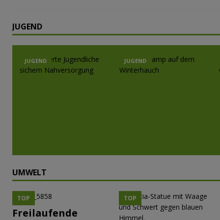
JUGEND
JUGEND
JUGEND
JUGEND
UMWELT
TOP
TOP
Freilaufende