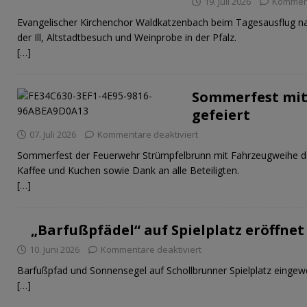
19. Juli 2026
Komment
Evangelischer Kirchenchor Waldkatzenbach beim Tagesausflug na
der Ill, Altstadtbesuch und Weinprobe in der Pfalz.
[…]
Sommerfest mit
gefeiert
07. Juli 2026
Kommentare deaktiviert
Sommerfest der Feuerwehr Strümpfelbrunn mit Fahrzeugweihe 
Kaffee und Kuchen sowie Dank an alle Beteiligten.
[…]
„Barfußpfädel“ auf Spielplatz eröffnet
10. Juni 2026
Kommentare deaktiviert
Barfußpfad und Sonnensegel auf Schollbrunner Spielplatz eingewe
[…]