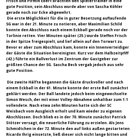
Frisch und Pirmin Ebert brachten den Spielertrainer in eine
gute Position, sein Abschluss wurde aber von Sascha Köhler
gerade noch zur Ecke abgewehrt.
Die erste Möglichkeit für die in guter Besetzung auflaufende
SG war in der 21. Minute zu notieren, aber Maximilian Schild
konnte den Abschluss nach einem Eckball gerade noch vor der
Torlinie retten. Vier Minuten später (25.) wurde Steffen Frisch
in der Spitze freigespielt, und lief allein auf den Torwart zu.
Bevor er aber zum Abschluss kam, konnte ein Innenverteidiger
der Gäste die Situation bereinigten. Kurz vor dem Halbzeitpfiff
(42.) führte ein Ballverlust im Zentrum der Gastgeber zur
größten Chance der SG. Sascha Beck vergab jedoch aus sehr
gute Position.
Die zweite Hälfte begannen die Gäste druckvoller und nach
einem Eckball in der 61. Minute konnte der erste Ball zunächst
geklärt werden. Der Ball landete jedoch beim eingewechselte
Simon Wesch, der mit einer Volley-Abnahme unhaltbar zum 1:1
vollendete. Nach etwa zehn Minuten hatte sich der SC
Weisbach vom Ausgleich erholt und kam wieder zu eigenen
Abschlüssen. Doch blieb es in der 70. Minute zunächst Patrick
Stötzer versagt, die neuerliche Führung zu erzielen. Als Jens
Schmidtchen in der 72. Minute den auf links außen gestarteten
Ricardo Ihrig einsetzte, ließ dieser sich nicht lange bitten und