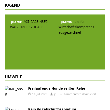
JUGEND
JUGEND
JUGEND
Prev
Nex
ious
t
UMWELT
Freilaufende Hunde reißen Rehe
10. Juli 2026
jh
Kommentare deaktiviert
Kein Vogelschutzgebiet im