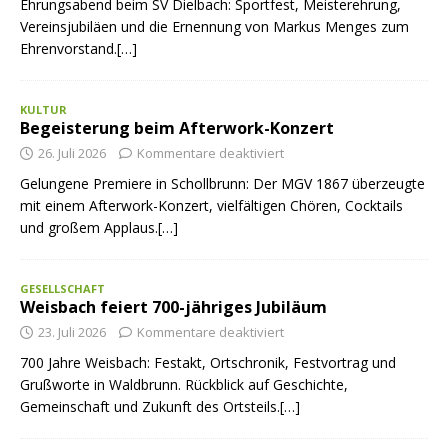
Ehrungsabend beim SV Dielbach: Sportfest, Meisterehrung,
Vereinsjubiläen und die Ernennung von Markus Menges zum
Ehrenvorstand.[…]
KULTUR
Begeisterung beim Afterwork-Konzert
26. Juli 2026
Kommentare deaktiviert
Gelungene Premiere in Schollbrunn: Der MGV 1867 überzeugte
mit einem Afterwork-Konzert, vielfältigen Chören, Cocktails
und großem Applaus.[…]
GESELLSCHAFT
Weisbach feiert 700-jähriges Jubiläum
23. Juli 2026
Kommentare deaktiviert
700 Jahre Weisbach: Festakt, Ortschronik, Festvortrag und
Grußworte in Waldbrunn. Rückblick auf Geschichte,
Gemeinschaft und Zukunft des Ortsteils.[…]