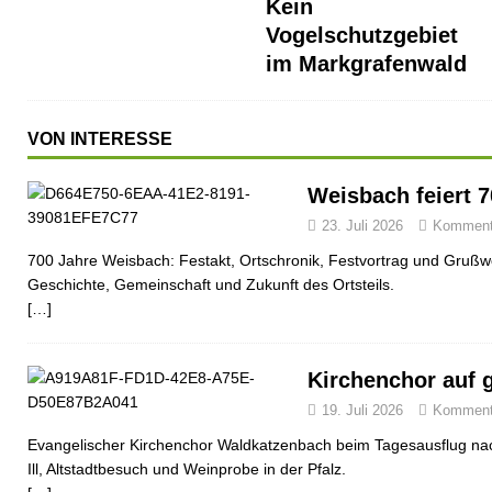
Kein
Vogelschutzgebiet
im Markgrafenwald
VON INTERESSE
Weisbach feiert 
23. Juli 2026
Kommenta
700 Jahre Weisbach: Festakt, Ortschronik, Festvortrag und Grußwo
Geschichte, Gemeinschaft und Zukunft des Ortsteils.
[…]
Kirchenchor auf 
19. Juli 2026
Kommenta
Evangelischer Kirchenchor Waldkatzenbach beim Tagesausflug nac
Ill, Altstadtbesuch und Weinprobe in der Pfalz.