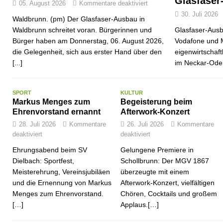
Glasfaser
05. August 2026
Kommentare deaktiviert
30. Juli 2026
Waldbrunn. (pm) Der Glasfaser-Ausbau in
Waldbrunn schreitet voran. Bürgerinnen und
Glasfaser-Ausb
Bürger haben am Donnerstag, 06. August 2026,
Vodafone und 
die Gelegenheit, sich aus erster Hand über den
eigenwirtschaf
[...]
im Neckar-Ode
SPORT
KULTUR
Markus Menges zum
Begeisterung beim
Ehrenvorstand ernannt
Afterwork-Konzert
28. Juli 2026
Kommentare
26. Juli 2026
Kommentare
deaktiviert
deaktiviert
Ehrungsabend beim SV
Gelungene Premiere in
Dielbach: Sportfest,
Schollbrunn: Der MGV 1867
Meisterehrung, Vereinsjubiläen
überzeugte mit einem
und die Ernennung von Markus
Afterwork-Konzert, vielfältigen
Menges zum Ehrenvorstand.
Chören, Cocktails und großem
[…]
Applaus.[…]