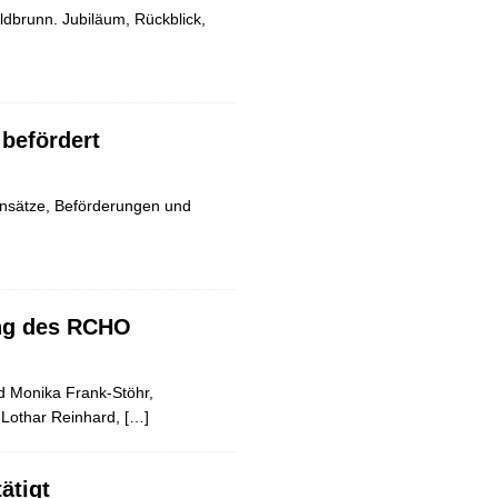
dbrunn. Jubiläum, Rückblick,
 befördert
nsätze, Beförderungen und
ung des RCHO
nd Monika Frank-Stöhr,
r Lothar Reinhard,
[…]
ätigt