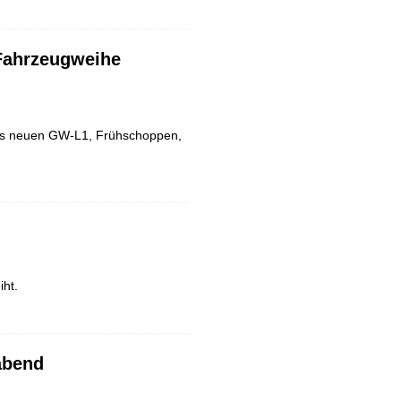
Fahrzeugweihe
es neuen GW-L1, Frühschoppen,
iht.
abend