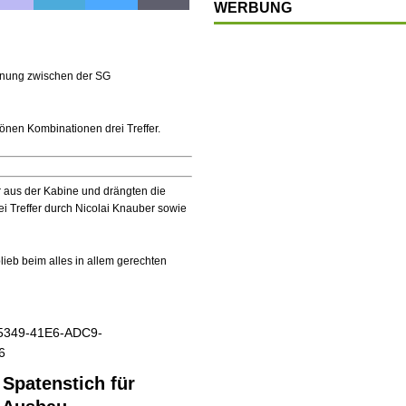
WERBUNG
chränkt
SONSTIGES
OP
LTUR
gnung zwischen der SG
t
GESELLSCHAFT
hönen Kombinationen drei Treffer.
en
SONSTIGES
Ausbau
WIRTSCHAFT
r aus der Kabine und drängten die
i Treffer durch Nicolai Knauber sowie
lieb beim alles in allem gerechten
r Spatenstich für