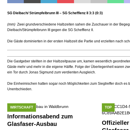
[ 17. Juli 2026 ]
Busverkehr wegen Dorfjubiläum einges
SG Dielbach/ Strümpfelbrunn III – SG Schefflenz II 3:3 (0:3)
[ 10. Juli 2026 ]
Freilaufende Hunde reißen Rehe
T
[ 08. Juli 2026 ]
Dorfgeschichte sichtbar gemacht
KU
(mm)
Zwei grundverschiedene Halbzeiten sahen die Zuschauer in der Bege
Dielbach/Strümpfelbrunn III gegen die SG Schefflenz II.
[ 07. Juli 2026 ]
Sommerfest mit Fahrzeugweihe gefeier
Die Gäste dominierten in der ersten Halbzeit die Partie und erzielten nach sc
[ 07. Juli 2026 ]
Durchfahrt für Individualverkehr verbot
[ 05. August 2026 ]
Informationsabend zum Glasfaser-
Die Gastgeber stellten in der Halbzeitpause um, kamen wesentlich geordnete
Gäste mehr und mehr in die eigene Hälfte. Folge der Überlegenheit waren zwe
ein Tor durch Jonas Sigmund zum verdienten Ausgleich.
Die Einheimischen hatten sogar noch Möglichkeiten zum Siegtreffer doch es b
Unentschieden.
WIRTSCHAFT
TOP
Informationsabend zum
Offizielle
Glasfaser-Ausbau