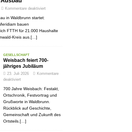
-Ausbau
Kommentare deaktiviert
au in Waldbrunn startet:
Meridiam bauen
tlich FTTH für 21.000 Haushalte
nwald-Kreis aus.[…]
GESELLSCHAFT
Weisbach feiert 700-
jähriges Jubiläum
23. Juli 2026
Kommentare
deaktiviert
700 Jahre Weisbach: Festakt,
Ortschronik, Festvortrag und
Grußworte in Waldbrunn.
Rückblick auf Geschichte,
Gemeinschaft und Zukunft des
Ortsteils.[…]