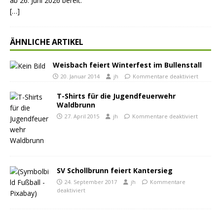
ab 26. Juni 2026 bereit.
[…]
ÄHNLICHE ARTIKEL
Weisbach feiert Winterfest im Bullenstall
20. Januar 2014
jh
Kommentare deaktiviert
T-Shirts für die Jugendfeuerwehr
Waldbrunn
27. April 2015
jh
Kommentare deaktiviert
SV Schollbrunn feiert Kantersieg
24. September 2017
jh
Kommentare
deaktiviert