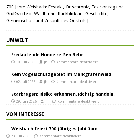
700 Jahre Weisbach: Festakt, Ortschronik, Festvortrag und
Grußworte in Waldbrunn. Rückblick auf Geschichte,
Gemeinschaft und Zukunft des Ortsteils.[…]
UMWELT
Freilaufende Hunde reißen Rehe
10. Juli 2026
jh
Kommentare deaktiviert
Kein Vogelschutzgebiet im Markgrafenwald
02. Juli 2026
jh
Kommentare deaktiviert
Starkregen: Risiko erkennen. Richtig handeln.
29. Juni 2026
jh
Kommentare deaktiviert
VON INTERESSE
Weisbach feiert 700-jähriges Jubiläum
23. Juli 2026
Kommentare deaktiviert