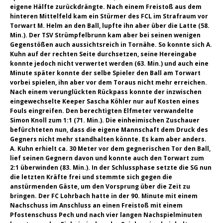
eigene Hälfte zurückdrängte. Nach einem Freistoß aus dem
hinteren Mittelfeld kam ein Stürmer des FCL im Strafraum vor
Torwart M. Helm an den Ball, lupfte ihn aber über die Latte (58.
Min.). Der TSV Strümpfelbrunn kam aber bei seinen wenigen
Gegenstößen auch aussichtsreich in Tornähe. So konnte sich A.
Kuhn auf der rechten Seite durchsetzen, seine Hereingabe
konnte jedoch nicht verwertet werden (63. Min.) und auch eine
Minute später konnte der selbe Spieler den Ball am Torwart
vorbei spielen, ihn aber vor dem Toraus nicht mehr erreichen.
Nach einem verunglückten Rückpass konnte der inzwischen
eingewechselte Keeper Sascha Köhler nur auf Kosten eines
Fouls eingreifen. Den berechtigten Elfmeter verwandelte
Simon Knoll zum 1:1 (71. Min.). Die einheimischen Zuschauer
befürchteten nun, dass die eigene Mannschaft dem Druck des
Gegners nicht mehr standhalten könnte. Es kam aber anders.
A. Kuhn erhielt ca. 30 Meter vor dem gegnerischen Tor den Ball,
lief seinen Gegnern davon und konnte auch den Torwart zum
2:1 überwinden (83. Min.). In der Schlussphase setzte die SG nun
die letzten Kräfte frei und stemmte sich gegen die
anstürmenden Gäste, um den Vorsprung über die Zeit zu
bringen. Der FC Lohrbach hatte in der 90. Minute mit einem
Nachschuss im Anschluss an einen Freistoß mit einem
Pfostenschuss Pech und nach vier langen Nachspielminuten