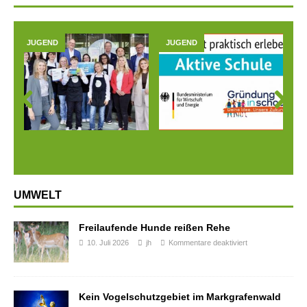
JUGEND
JUGEND
Prev
Next
ious
UMWELT
Freilaufende Hunde reißen Rehe
10. Juli 2026
jh
Kommentare deaktiviert
Kein Vogelschutzgebiet im Markgrafenwald