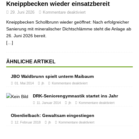
Kneippbecken wieder einsatzbereit
29. Juni 2026
Kommentare deaktiviert
Kneippbecken Schollbrunn wieder geöffnet: Nach erfolgreicher
Sanierung mit mineralischer Dichtschlämme steht die Anlage ab
26. Juni 2026 bereit.
[…]
ÄHNLICHE ARTIKEL
JBO Waldbrunn spielt unterm Maibaum
01. Mai 2014
jh
Kommentare deaktiviert
DRK-Seniorengymnastik startet ins Jahr
11. Januar 2014
jh
Kommentare deaktiviert
Oberdielbach: Gewaltsam eingestiegen
12. Februar 2018
jh
Kommentare deaktiviert