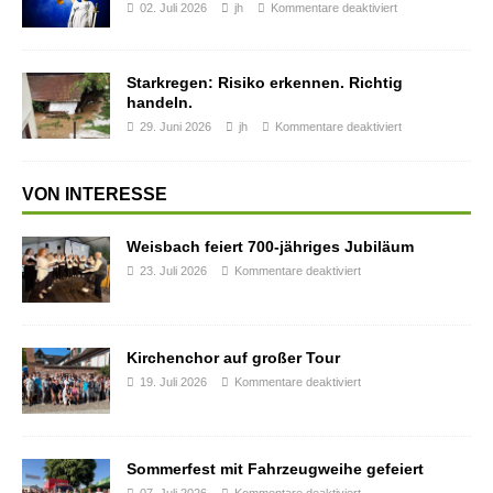
02. Juli 2026
jh
Kommentare deaktiviert
Starkregen: Risiko erkennen. Richtig
handeln.
29. Juni 2026
jh
Kommentare deaktiviert
VON INTERESSE
Weisbach feiert 700-jähriges Jubiläum
23. Juli 2026
Kommentare deaktiviert
Kirchenchor auf großer Tour
19. Juli 2026
Kommentare deaktiviert
Sommerfest mit Fahrzeugweihe gefeiert