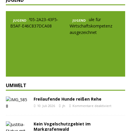
JUGEND
JUGEND
JUGEND
Prev
Nex
ious
t
UMWELT
Freilaufende Hunde reißen Rehe
10. Juli 2026
jh
Kommentare deaktiviert
Kein Vogelschutzgebiet im
Markgrafenwald