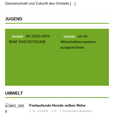
Gemeinschaft und Zukunft des Ortsteils.[…]
JUGEND
JUGEND
JUGEND
J
Prev
Next
ious
UMWELT
Freilaufende Hunde reißen Rehe
10. Juli 2026
jh
Kommentare deaktiviert