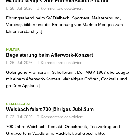
Markus Menges zum Ehrenvorstand ernannt
28. Juli 2026
Kommentare deaktiviert
Ehrungsabend beim SV Dielbach: Sportfest, Meisterehrung,
Vereinsjubiläen und die Ernennung von Markus Menges zum
Ehrenvorstand.[…]
KULTUR
Begeisterung beim Afterwork-Konzert
26. Juli 2026
Kommentare deaktiviert
Gelungene Premiere in Schollbrunn: Der MGV 1867 überzeugte
mit einem Afterwork-Konzert, vielfältigen Chören, Cocktails und
großem Applaus.[…]
GESELLSCHAFT
Weisbach feiert 700-jähriges Jubiläum
23. Juli 2026
Kommentare deaktiviert
700 Jahre Weisbach: Festakt, Ortschronik, Festvortrag und
Grußworte in Waldbrunn. Rückblick auf Geschichte,