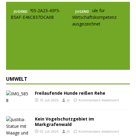
END
JUGEND
JUGEND
Prev
Nex
ious
t
UMWELT
Freilaufende Hunde reißen Rehe
10. Juli 2026
jh
Kommentare deaktiviert
Kein Vogelschutzgebiet im
Markgrafenwald
02. Juli 2026
jh
Kommentare deaktiviert