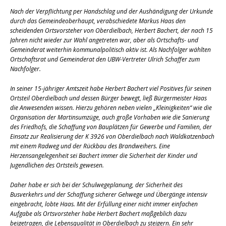
Nach der Verpflichtung per Handschlag und der Aushändigung der Urkunde
durch das Gemeindeoberhaupt, verabschiedete Markus Haas den
scheidenden Ortsvorsteher von Oberdielbach, Herbert Bachert, der nach 15
Jahren nicht wieder zur Wahl angetreten war, aber als Ortschafts- und
Gemeinderat weiterhin kommunalpolitisch aktiv ist. Als Nachfolger wählten
Ortschaftsrat und Gemeinderat den UBW-Vertreter Ulrich Schaffer zum
Nachfolger.
In seiner 15-jähriger Amtszeit habe Herbert Bachert viel Positives für seinen
Ortsteil Oberdielbach und dessen Bürger bewegt, ließ Bürgermeister Haas
die Anwesenden wissen. Hierzu gehören neben vielen „Kleinigkeiten“ wie die
Organisation der Martinsumzüge, auch große Vorhaben wie die Sanierung
des Friedhofs, die Schaffung von Bauplätzen für Gewerbe und Familien, der
Einsatz zur Realisierung der K 3926 von Oberdielbach nach Waldkatzenbach
mit einem Radweg und der Rückbau des Brandweihers. Eine
Herzensangelegenheit sei Bachert immer die Sicherheit der Kinder und
Jugendlichen des Ortsteils gewesen.
Daher habe er sich bei der Schulwegeplanung, der Sicherheit des
Busverkehrs und der Schaffung sicherer Gehwege und Übergänge intensiv
eingebracht, lobte Haas. Mit der Erfüllung einer nicht immer einfachen
Aufgabe als Ortsvorsteher habe Herbert Bachert maßgeblich dazu
beigetragen, die Lebensqualität in Oberdielbach zu steigern. Ein sehr