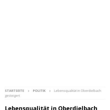
STARTSEITE
POLITIK
Lebensqualität in Oberdielbach
gesteigert
Lebensqualität in Oberdielbach