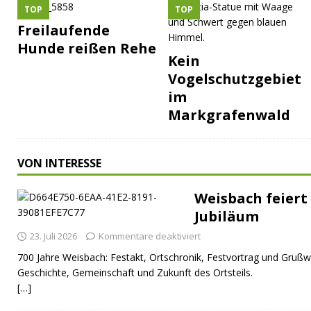
TOP
TOP
Freilaufende
Hunde reißen Rehe
Kein
Vogelschutzgebiet
im
Markgrafenwald
VON INTERESSE
Weisbach feiert 
Jubiläum
23. Juli 2026
Kommentare deaktiviert
700 Jahre Weisbach: Festakt, Ortschronik, Festvortrag und Grußw
Geschichte, Gemeinschaft und Zukunft des Ortsteils.
[…]