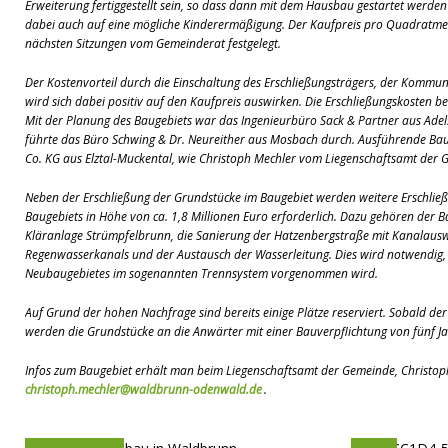
Erweiterung fertiggestellt sein, so dass dann mit dem Hausbau gestartet werde
dabei auch auf eine mögliche Kinderermäßigung. Der Kaufpreis pro Quadratmet
nächsten Sitzungen vom Gemeinderat festgelegt.
Der Kostenvorteil durch die Einschaltung des Erschließungsträgers, der Kommu
wird sich dabei positiv auf den Kaufpreis auswirken. Die Erschließungskosten be
Mit der Planung des Baugebiets war das Ingenieurbüro Sack & Partner aus Ade
führte das Büro Schwing & Dr. Neureither aus Mosbach durch. Ausführende Ba
Co. KG aus Elztal-Muckental, wie Christoph Mechler vom Liegenschaftsamt der G
Neben der Erschließung der Grundstücke im Baugebiet werden weitere Erschl
Baugebiets in Höhe von ca. 1,8 Millionen Euro erforderlich. Dazu gehören der 
Kläranlage Strümpfelbrunn, die Sanierung der Hatzenbergstraße mit Kanalausw
Regenwasserkanals und der Austausch der Wasserleitung. Dies wird notwendig,
Neubaugebietes im sogenannten Trennsystem vorgenommen wird.
Auf Grund der hohen Nachfrage sind bereits einige Plätze reserviert. Sobald der 
werden die Grundstücke an die Anwärter mit einer Bauverpflichtung von fünf Ja
Infos zum Baugebiet erhält man beim Liegenschaftsamt der Gemeinde, Christoph
christoph.mechler@waldbrunn-odenwald.de
.