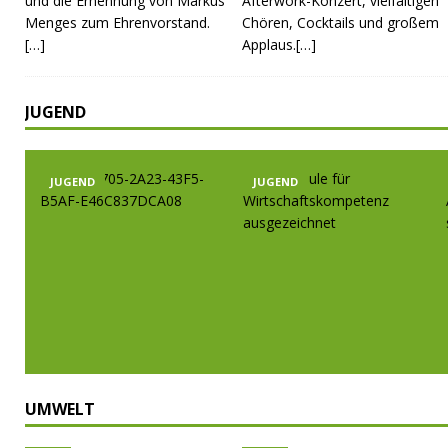
und die Ernennung von Markus
Afterwork-Konzert, vielfältigen
Menges zum Ehrenvorstand.
Chören, Cocktails und großem
[…]
Applaus.[…]
JUGEND
JUGEND
JUGEND
UMWELT