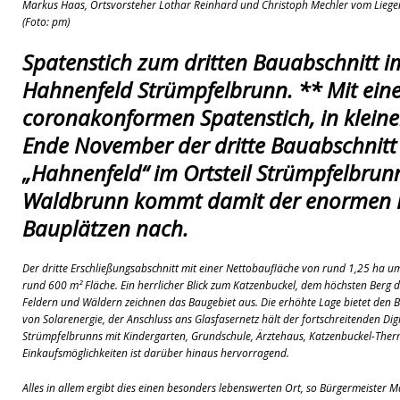
Markus Haas, Ortsvorsteher Lothar Reinhard und Christoph Mechler vom Lieg
[ 08. Juli 2026 ]
Dorfgeschichte sichtbar gemacht
K
(Foto: pm)
[ 07. Juli 2026 ]
Sommerfest mit Fahrzeugweihe gefeie
Spatenstich zum dritten Bauabschnitt i
[ 07. Juli 2026 ]
Durchfahrt für Individualverkehr verb
Hahnenfeld
Strümpfelbrunn. ** Mit ei
[ 05. August 2026 ]
Informationsabend zum Glasfase
coronakonformen Spatenstich, in klein
[ 03. August 2026 ]
Vandalismus in evangelischer Kirc
Ende November der dritte Bauabschnit
„Hahnenfeld“ im Ortsteil Strümpfelbrun
Waldbrunn kommt damit der enormen 
Bauplätzen nach.
Der dritte Erschließungsabschnitt mit einer Nettobaufläche von rund 1,25 ha um
rund 600 m² Fläche. Ein herrlicher Blick zum Katzenbuckel, dem höchsten Berg
Feldern und Wäldern zeichnen das Baugebiet aus. Die erhöhte Lage bietet den
von Solarenergie, der Anschluss ans Glasfasernetz hält der fortschreitenden Digi
Strümpfelbrunns mit Kindergarten, Grundschule, Ärztehaus, Katzenbuckel-The
Einkaufsmöglichkeiten ist darüber hinaus hervorragend.
Alles in allem ergibt dies einen besonders lebenswerten Ort, so Bürgermeister Ma