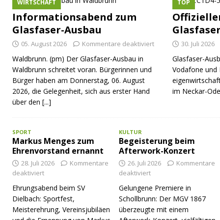
WIRTSCHAFT
TOP
Informationsabend zum
Offiziell
Glasfaser-Ausbau
Glasfase
05. August 2026
Kommentare deaktiviert
30. Juli 2026
Waldbrunn. (pm) Der Glasfaser-Ausbau in
Glasfaser-Ausb
Waldbrunn schreitet voran. Bürgerinnen und
Vodafone und 
Bürger haben am Donnerstag, 06. August
eigenwirtschaf
2026, die Gelegenheit, sich aus erster Hand
im Neckar-Ode
über den
[...]
SPORT
KULTUR
Markus Menges zum
Begeisterung beim
Ehrenvorstand ernannt
Afterwork-Konzert
28. Juli 2026
Kommentare
26. Juli 2026
Kommentare
deaktiviert
deaktiviert
Ehrungsabend beim SV
Gelungene Premiere in
Dielbach: Sportfest,
Schollbrunn: Der MGV 1867
Meisterehrung, Vereinsjubiläen
überzeugte mit einem