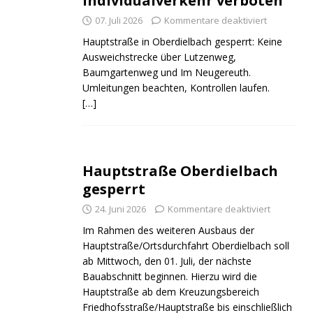
Individualverkehr verboten
07. Juli 2026
Kommentare deaktiviert
Hauptstraße in Oberdielbach gesperrt: Keine
Ausweichstrecke über Lutzenweg,
Baumgartenweg und Im Neugereuth.
Umleitungen beachten, Kontrollen laufen.
[…]
ND
JUGEND
JUGEND
Hauptstraße Oberdielbach
gesperrt
24. Juni 2026
Kommentare deaktiviert
Im Rahmen des weiteren Ausbaus der
Hauptstraße/Ortsdurchfahrt Oberdielbach soll
ab Mittwoch, den 01. Juli, der nächste
Bauabschnitt beginnen. Hierzu wird die
Hauptstraße ab dem Kreuzungsbereich
Friedhofsstraße/Hauptstraße bis einschließlich