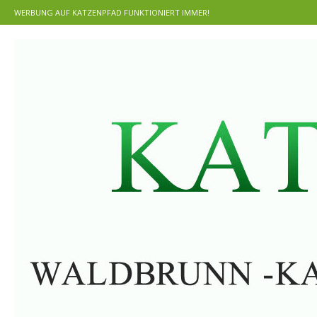
WERBUNG AUF KATZENPFAD FUNKTIONIERT IMMER!