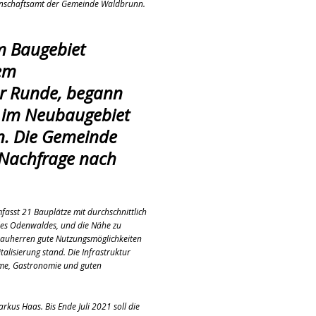
enschaftsamt der Gemeinde Waldbrunn.
ULTUR
rt
GESELLSCHAFT
m Baugebiet
oten
SONSTIGES
nem
r-Ausbau
WIRTSCHAFT
er Runde, begann
he
BLAULICHT
t im Neubaugebiet
n. Die Gemeinde
Nachfrage nach
fasst 21 Bauplätze mit durchschnittlich
 des Odenwaldes, und die Nähe zu
 Bauherren gute Nutzungsmöglichkeiten
talisierung stand. Die Infrastruktur
rme, Gastronomie und guten
rkus Haas. Bis Ende Juli 2021 soll die