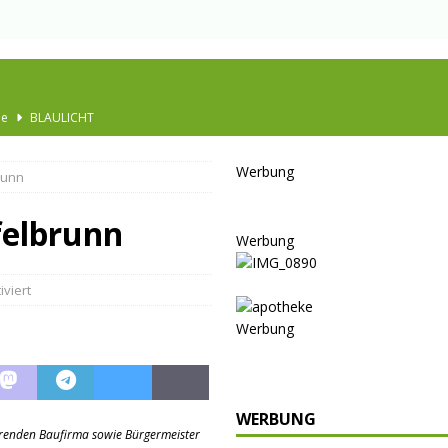
Ausbau
TOP
nannt
SPORT
Werbung
runn
KULTUR
GESELLSCHAFT
felbrunn
Werbung
BLAULICHT
BLAULICHT
viert
JUGEND
Werbung
LSCHAFT
schränkt
SONSTIGES
WERBUNG
P
hrenden Baufirma sowie Bürgermeister