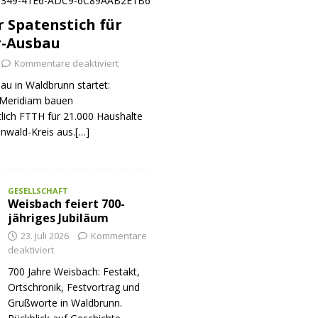
er Spatenstich für
r-Ausbau
Kommentare deaktiviert
au in Waldbrunn startet:
Meridiam bauen
tlich FTTH für 21.000 Haushalte
nwald-Kreis aus.[…]
GESELLSCHAFT
Weisbach feiert 700-
jähriges Jubiläum
23. Juli 2026
Kommentare
deaktiviert
700 Jahre Weisbach: Festakt,
Ortschronik, Festvortrag und
Grußworte in Waldbrunn.