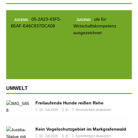
JUGEND
JUGEND
JUG
Prev
Next
ious
UMWELT
Freilaufende Hunde reißen Rehe
10. Juli 2026
jh
Kommentare deaktiviert
Kein Vogelschutzgebiet im Markgrafenwald
02. Juli 2026
jh
Kommentare deaktiviert