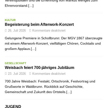
Vereinsjubiläen und die Ernennung von Markus Menges zum
Ehrenvorstand.[…]
KULTUR
Begeisterung beim Afterwork-Konzert
26. Juli 2026
Kommentare deaktiviert
Gelungene Premiere in Schollbrunn: Der MGV 1867 überzeugte
mit einem Afterwork-Konzert, vielfältigen Chören, Cocktails und
großem Applaus.[…]
GESELLSCHAFT
Weisbach feiert 700-jähriges Jubiläum
23. Juli 2026
Kommentare deaktiviert
700 Jahre Weisbach: Festakt, Ortschronik, Festvortrag und
Grußworte in Waldbrunn. Rückblick auf Geschichte,
Gemeinschaft und Zukunft des Ortsteils.[…]
JUGEND