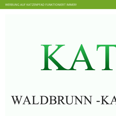
WERBUNG AUF KATZENPFAD FUNKTIONIERT IMMER!