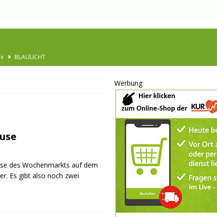
Ausbau
TOP
nannt
SPORT
Werbung
KULTUR
GESELLSCHAFT
BLAULICHT
use
BLAULICHT
JUGEND
pause des Wochenmarkts auf dem
LSCHAFT
r. Es gibt also noch zwei
schränkt
SONSTIGES
P