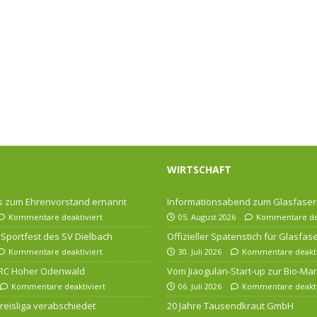
WIRTSCHAFT
 zum Ehrenvorstand ernannt
Informationsabend zum Glasfase
Kommentare deaktiviert
05. August 2026
Kommentare dea
Sportfest des SV Dielbach
Offizieller Spatenstich für Glasfa
Kommentare deaktiviert
30. Juli 2026
Kommentare deakti
 RC Hoher Odenwald
Vom Jiaogulan-Start-up zur Bio-Ma
Kommentare deaktiviert
06. Juli 2026
Kommentare deakti
 Kreisliga verabschiedet
20 Jahre Tausendkraut GmbH