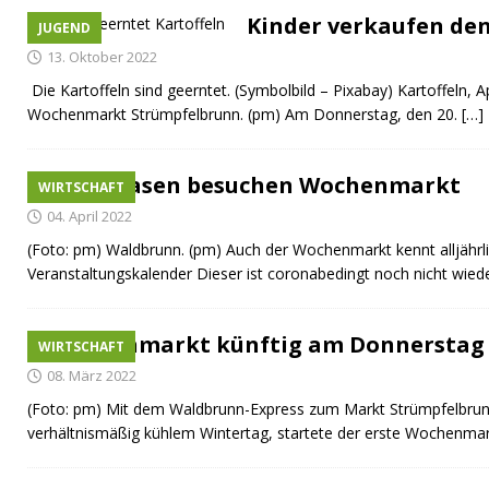
[ 08. Juli 2026 ]
Dorfgeschichte sichtbar gemacht
K
Kinder verkaufen den
JUGEND
[ 07. Juli 2026 ]
Sommerfest mit Fahrzeugweihe gefeie
13. Oktober 2022
[ 07. Juli 2026 ]
Durchfahrt für Individualverkehr verb
Die Kartoffeln sind geerntet. (Symbolbild – Pixabay) Kartoffeln,
Wochenmarkt Strümpfelbrunn. (pm) Am Donnerstag, den 20.
[…]
[ 05. August 2026 ]
Informationsabend zum Glasfase
[ 03. August 2026 ]
Vandalismus in evangelischer Kirc
Osterhasen besuchen Wochenmarkt
WIRTSCHAFT
04. April 2022
(Foto: pm) Waldbrunn. (pm) Auch der Wochenmarkt kennt alljährl
Veranstaltungskalender Dieser ist coronabedingt noch nicht wied
Wochenmarkt künftig am Donnerstag
WIRTSCHAFT
08. März 2022
(Foto: pm) Mit dem Waldbrunn-Express zum Markt Strümpfelbrun
verhältnismäßig kühlem Wintertag, startete der erste Wochenma