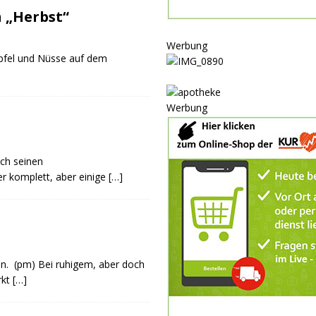
ULTUR
 „Herbst“
rt
GESELLSCHAFT
Werbung
oten
SONSTIGES
 Apfel und Nüsse auf dem
r-Ausbau
WIRTSCHAFT
he
BLAULICHT
Werbung
ich seinen
er komplett, aber einige
[…]
n. (pm) Bei ruhigem, aber doch
rkt
[…]