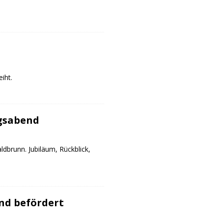
iht.
gsabend
dbrunn. Jubiläum, Rückblick,
nd befördert