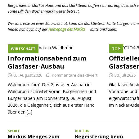
Bürgermeister Markus Haas und das Marktteam hoffen sehr darauf, dass sich ei
Tante Lilli den Wochenmarkt weiter betreut.
Wer Interesse an einer Mitarbeit hat, kann die Marktleiterin Tante Lilli gerne
finden sich auch auf der
Homepage des Markts
(bitte anklicken).
WIRTSCHAFT
TOP
Informationsabend zum
Offiziell
Glasfaser-Ausbau
Glasfase
05. August 2026
Kommentare deaktiviert
30. Juli 2026
Waldbrunn. (pm) Der Glasfaser-Ausbau in
Glasfaser-Ausb
Waldbrunn schreitet voran. Bürgerinnen und
Vodafone und 
Bürger haben am Donnerstag, 06. August
eigenwirtschaf
2026, die Gelegenheit, sich aus erster Hand
im Neckar-Ode
über den
[...]
SPORT
KULTUR
Markus Menges zum
Begeisterung beim