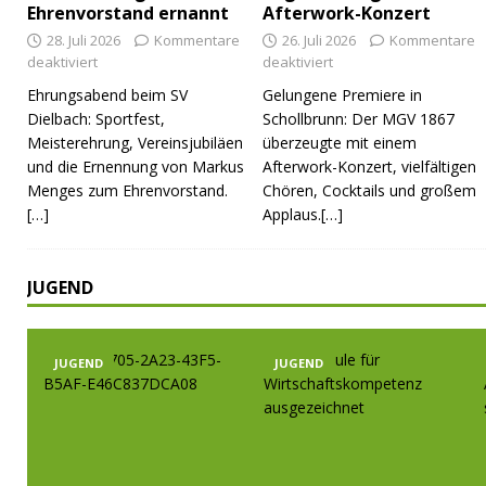
Ehrenvorstand ernannt
Afterwork-Konzert
28. Juli 2026
Kommentare
26. Juli 2026
Kommentare
deaktiviert
deaktiviert
Ehrungsabend beim SV
Gelungene Premiere in
Dielbach: Sportfest,
Schollbrunn: Der MGV 1867
Meisterehrung, Vereinsjubiläen
überzeugte mit einem
und die Ernennung von Markus
Afterwork-Konzert, vielfältigen
Menges zum Ehrenvorstand.
Chören, Cocktails und großem
[…]
Applaus.[…]
JUGEND
JUGEND
JUGEND