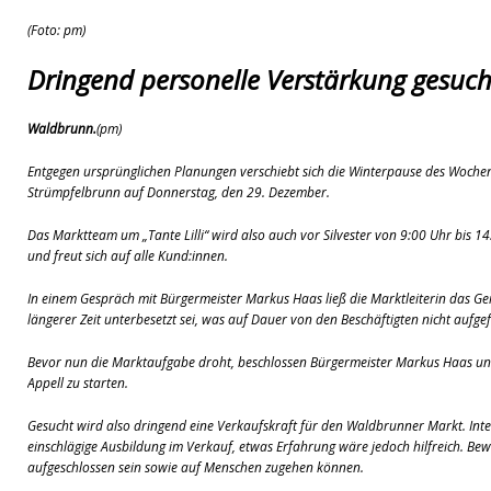
[ 08. Juli 2026 ]
Dorfgeschichte sichtbar gemacht
K
(Foto: pm)
[ 07. Juli 2026 ]
Sommerfest mit Fahrzeugweihe gefeie
Dringend personelle Verstärkung gesuch
[ 07. Juli 2026 ]
Durchfahrt für Individualverkehr verb
[ 05. August 2026 ]
Informationsabend zum Glasfase
Waldbrunn.
(pm)
[ 03. August 2026 ]
Vandalismus in evangelischer Kirc
Entgegen ursprünglichen Planungen verschiebt sich die Winterpause des Woche
Strümpfelbrunn auf Donnerstag, den 29. Dezember.
Das Marktteam um „Tante Lilli“ wird also auch vor Silvester von 9:00 Uhr bis 1
und freut sich auf alle Kund:innen.
In einem Gespräch mit Bürgermeister Markus Haas ließ die Marktleiterin das G
längerer Zeit unterbesetzt sei, was auf Dauer von den Beschäftigten nicht auf
Bevor nun die Marktaufgabe droht, beschlossen Bürgermeister Markus Haas und
Appell zu starten.
Gesucht wird also dringend eine Verkaufskraft für den Waldbrunner Markt. Inte
einschlägige Ausbildung im Verkauf, etwas Erfahrung wäre jedoch hilfreich. Bew
aufgeschlossen sein sowie auf Menschen zugehen können.