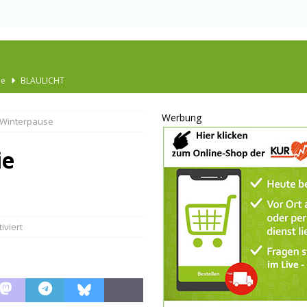
Ausbau
TOP
nannt
SPORT
Werbung
 Winterpause
KULTUR
GESELLSCHAFT
ie
BLAULICHT
BLAULICHT
JUGEND
viert
LSCHAFT
schränkt
SONSTIGES
P