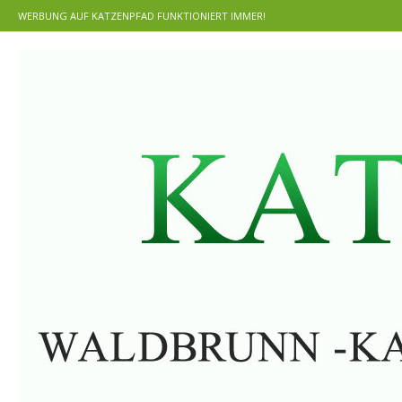
WERBUNG AUF KATZENPFAD FUNKTIONIERT IMMER!