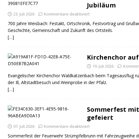
Jubiläum
23. Juli 2026
Kommentare deaktiviert
700 Jahre Weisbach: Festakt, Ortschronik, Festvortrag und Grußw
Geschichte, Gemeinschaft und Zukunft des Ortsteils.
[…]
Kirchenchor auf
19. Juli 2026
Komment
Evangelischer Kirchenchor Waldkatzenbach beim Tagesausflug na
der Ill, Altstadtbesuch und Weinprobe in der Pfalz.
[…]
Sommerfest mit
gefeiert
07. Juli 2026
Kommentare deaktiviert
Sommerfest der Feuerwehr Strümpfelbrunn mit Fahrzeugweihe 