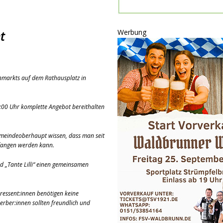
ULTUR
rt
GESELLSCHAFT
Werbung
t
oten
SONSTIGES
r-Ausbau
WIRTSCHAFT
he
BLAULICHT
nmarkts auf dem Rathausplatz in
4:00 Uhr komplette Angebot bereithalten
emeindeoberhaupt wissen, dass man seit
gefangen werden kann.
 „Tante Lilli“ einen gemeinsamen
ressent:innen benötigen keine
erber:innen sollten freundlich und