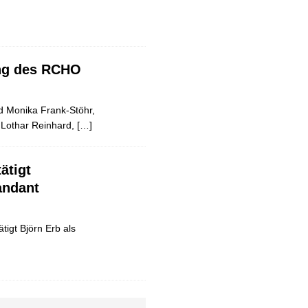
ung des RCHO
nd Monika Frank-Stöhr,
r Lothar Reinhard,
[…]
ätigt
ndant
igt Björn Erb als