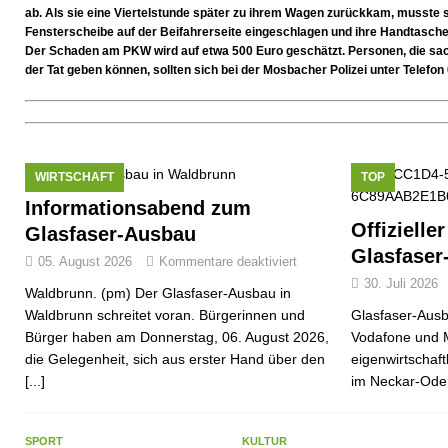
[ 07. Juli 2026 ]
Durchfahrt für Individualverkehr verbot
ab. Als sie eine Viertelstunde später zu ihrem Wagen zurückkam, musste si
Fensterscheibe auf der Beifahrerseite eingeschlagen und ihre Handtasche
[ 05. August 2026 ]
Informationsabend zum Glasfaser-
Der Schaden am PKW wird auf etwa 500 Euro geschätzt. Personen, die sac
der Tat geben können, sollten sich bei der Mosbacher Polizei unter Telefo
WIRTSCHAFT
TOP
Informationsabend zum
Offizielle
Glasfaser-Ausbau
Glasfaser
05. August 2026
Kommentare deaktiviert
30. Juli 2026
Waldbrunn. (pm) Der Glasfaser-Ausbau in
Waldbrunn schreitet voran. Bürgerinnen und
Glasfaser-Ausb
Bürger haben am Donnerstag, 06. August 2026,
Vodafone und 
die Gelegenheit, sich aus erster Hand über den
eigenwirtschaf
[...]
im Neckar-Ode
SPORT
KULTUR