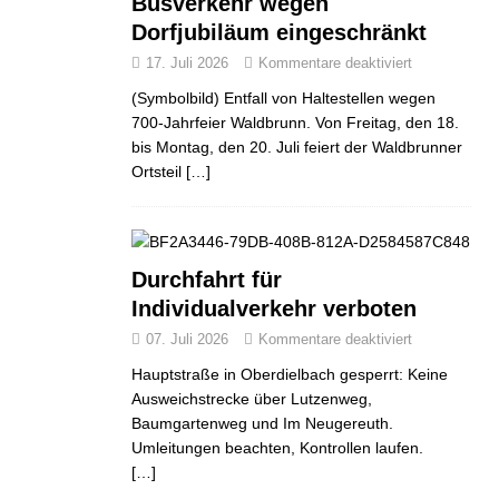
Busverkehr wegen
Dorfjubiläum eingeschränkt
17. Juli 2026
Kommentare deaktiviert
(Symbolbild) Entfall von Haltestellen wegen
700-Jahrfeier Waldbrunn. Von Freitag, den 18.
bis Montag, den 20. Juli feiert der Waldbrunner
Ortsteil
[…]
Durchfahrt für
Individualverkehr verboten
07. Juli 2026
Kommentare deaktiviert
Hauptstraße in Oberdielbach gesperrt: Keine
Ausweichstrecke über Lutzenweg,
Baumgartenweg und Im Neugereuth.
Umleitungen beachten, Kontrollen laufen.
[…]