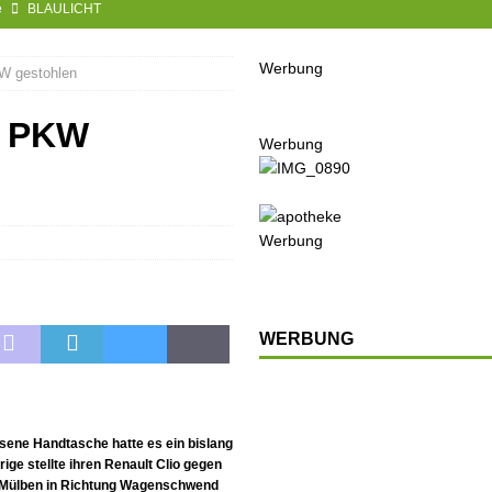
e
BLAULICHT
usbau
TOP
Werbung
W gestohlen
nannt
SPORT
KULTUR
m PKW
Werbung
GESELLSCHAFT
BLAULICHT
BLAULICHT
Werbung
UGEND
LSCHAFT
WERBUNG
chränkt
SONSTIGES
OP
LTUR
sene Handtasche hatte es ein bislang
t
GESELLSCHAFT
e stellte ihren Renault Clio gegen
g Mülben in Richtung Wagenschwend