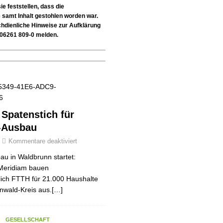
en
SONSTIGES
e feststellen, dass die
 samt Inhalt gestohlen worden war.
Ausbau
WIRTSCHAFT
hdienliche Hinweise zur Aufklärung
n 06261 809-0 melden.
r Spatenstich für
-Ausbau
Kommentare deaktiviert
au in Waldbrunn startet:
Meridiam bauen
tlich FTTH für 21.000 Haushalte
nwald-Kreis aus.[…]
GESELLSCHAFT