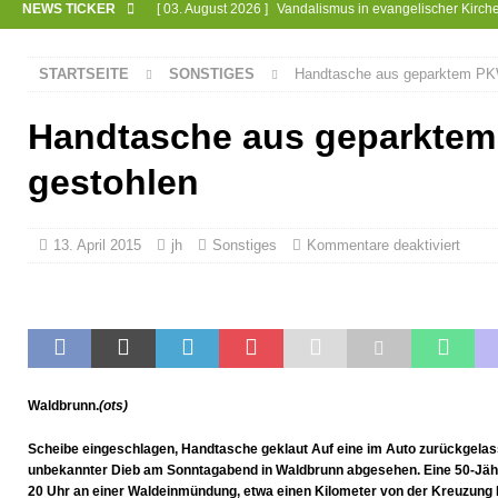
NEWS TICKER
[ 03. August 2026 ]
Vandalismus in evangelischer Kirch
[ 30. Juli 2026 ]
Offizieller Spatenstich für Glasfaser-A
STARTSEITE
SONSTIGES
Handtasche aus geparktem PK
[ 28. Juli 2026 ]
Markus Menges zum Ehrenvorstand er
[ 26. Juli 2026 ]
Begeisterung beim Afterwork-Konzert
Handtasche aus geparkte
[ 23. Juli 2026 ]
Weisbach feiert 700-jähriges Jubiläum
gestohlen
[ 22. Juli 2026 ]
Unfallflucht im Begegnungsverkehr
[ 22. Juli 2026 ]
Unbekannter unterschlägt Geldbörse
13. April 2015
jh
Sonstiges
Kommentare deaktiviert
[ 21. Juli 2026 ]
Schollis Dorfladen gewinnt Bronze
J
[ 19. Juli 2026 ]
Kirchenchor auf großer Tour
GESEL
[ 17. Juli 2026 ]
Busverkehr wegen Dorfjubiläum einges
[ 10. Juli 2026 ]
Freilaufende Hunde reißen Rehe
T
Waldbrunn.
(ots)
[ 08. Juli 2026 ]
Dorfgeschichte sichtbar gemacht
KU
Scheibe eingeschlagen, Handtasche geklaut Auf eine im Auto zurückgelas
[ 07. Juli 2026 ]
Sommerfest mit Fahrzeugweihe gefeier
unbekannter Dieb am Sonntagabend in Waldbrunn abgesehen. Eine 50-Jährig
20 Uhr an einer Waldeinmündung, etwa einen Kilometer von der Kreuzun