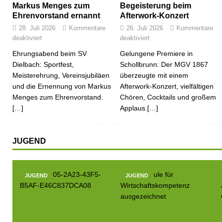
Markus Menges zum
Begeisterung beim
Ehrenvorstand ernannt
Afterwork-Konzert
28. Juli 2026
Kommentare
26. Juli 2026
Kommentare
deaktiviert
deaktiviert
Ehrungsabend beim SV
Gelungene Premiere in
Dielbach: Sportfest,
Schollbrunn: Der MGV 1867
Meisterehrung, Vereinsjubiläen
überzeugte mit einem
und die Ernennung von Markus
Afterwork-Konzert, vielfältigen
Menges zum Ehrenvorstand.
Chören, Cocktails und großem
[…]
Applaus.[…]
JUGEND
JUGEND
JUGEND