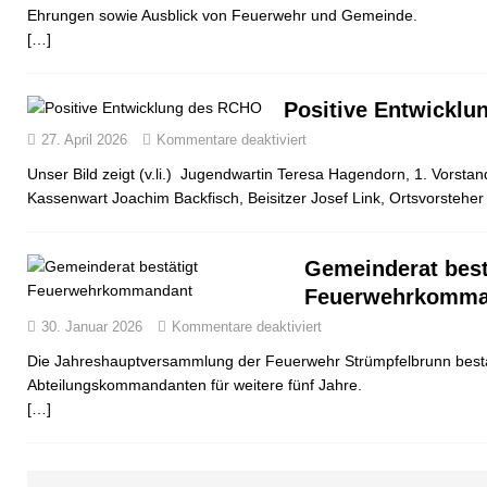
Ehrungen sowie Ausblick von Feuerwehr und Gemeinde.
[…]
Positive Entwickl
27. April 2026
Kommentare deaktiviert
Unser Bild zeigt (v.li.) Jugendwartin Teresa Hagendorn, 1. Vorsta
Kassenwart Joachim Backfisch, Beisitzer Josef Link, Ortsvorstehe
Gemeinderat best
Feuerwehrkomma
30. Januar 2026
Kommentare deaktiviert
Die Jahreshauptversammlung der Feuerwehr Strümpfelbrunn bestät
Abteilungskommandanten für weitere fünf Jahre.
[…]